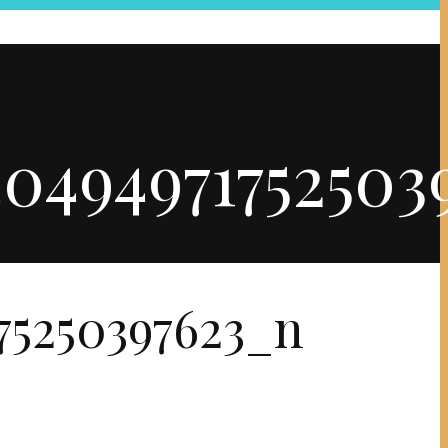
40494971752503
75250397623_n