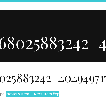
168025883242_
8025883242_40494971
Previous item
...
Next item
čep