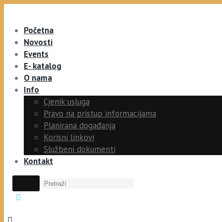
Početna
Novosti
Events
E- katalog
O nama
Info
Cjenik usluga
Pravo na pristup informacijama
Planirana događanja
Korisni linkovi
Službeni dokumenti
Kontakt