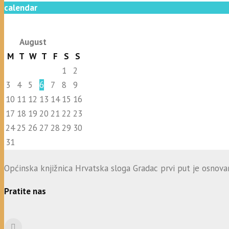
calendar
August
M
T
W
T
F
S
S
1
2
3
4
5
6
7
8
9
10
11
12
13
14
15
16
17
18
19
20
21
22
23
24
25
26
27
28
29
30
31
Općinska knjižnica Hrvatska sloga Gradac prvi put je osnovana
Pratite nas