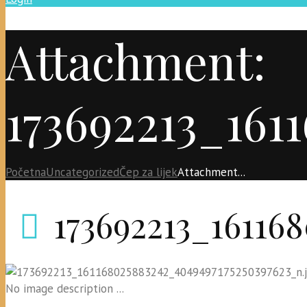
Attachment:
173692213_161
Početna
Uncategorized
Čep za lijek
Attachment...
173692213_16116
No image description ...