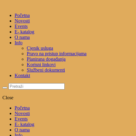
Početna
Novosti
Events
E- katalog
O nama
Info
Cjenik usluga
Pravo na pristup informacijama
Planirana događanja
Korisni linkovi
Službeni dokumenti
Kontakt
Close
Početna
Novosti
Events
E- katalog
O nama
Info