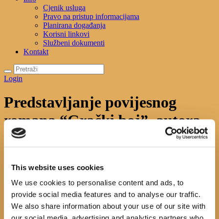
Cjenik usluga
Pravo na pristup informacijama
Planirana događanja
Korisni linkovi
Službeni dokumenti
Kontakt
Login
Predstavljanje povijesnog
romana “Grački boj”, autora
Milke Peke
Početna
News
Predstavljanje povijesnog romana “Grački...
This website uses cookies
We use cookies to personalise content and ads, to
provide social media features and to analyse our traffic.
We also share information about your use of our site with
Search
our social media, advertising and analytics partners who