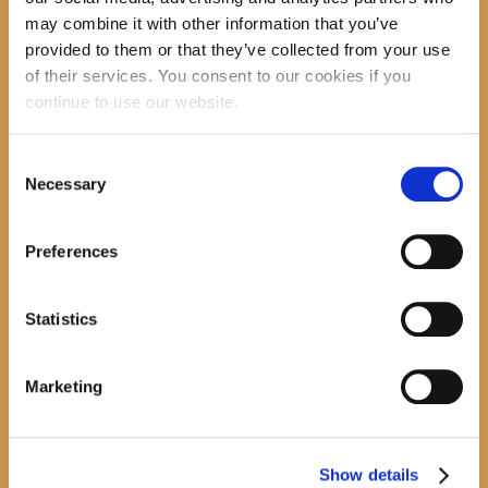
may combine it with other information that you’ve
provided to them or that they’ve collected from your use
of their services. You consent to our cookies if you
recent posts
continue to use our website.
Consent
Necessary
Selection
Promocija zbirke pjesama "Iz staračkog domau Makarskoj"-poshumno Tihorad Mijo
Bartulović
July 20, 2026
0
Preferences
Javni natječaj za imenovanje ravnatelja/ravnateljice Općinske knjižnice Hrvatska sloga
Gradac
Statistics
April 20, 2026
0
Marketing
calendar
August
M
T
W
T
F
S
S
Show details
1
2