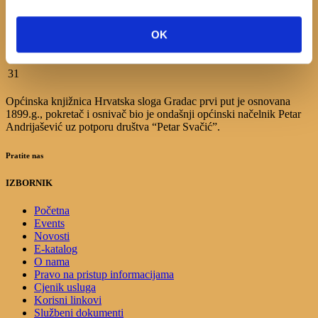
3
4
5
6
7
8
9
10
11
12
13
14
15
16
OK
17
18
19
20
21
22
23
24
25
26
27
28
29
30
31
Općinska knjižnica Hrvatska sloga Gradac prvi put je osnovana
1899.g., pokretač i osnivač bio je ondašnji općinski načelnik Petar
Andrijašević uz potporu društva “Petar Svačić”.
Pratite nas
IZBORNIK
Početna
Events
Novosti
E-katalog
O nama
Pravo na pristup informacijama
Cjenik usluga
Korisni linkovi
Službeni dokumenti