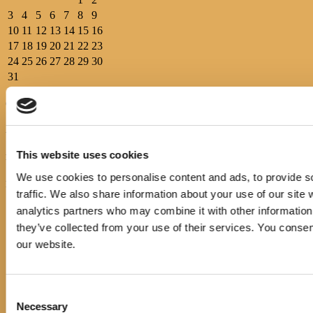
3
4
5
6
7
8
9
10
11
12
13
14
15
16
17
18
19
20
21
22
23
24
25
26
27
28
29
30
31
Općinska knjižnica Hrvatska sloga Gradac prvi put je osnovana
1899.g., pokretač i osnivač bio je ondašnji općinski načelnik Petar
Andrijašević uz potporu društva “Petar Svačić”.
This website uses cookies
Pratite nas
We use cookies to personalise content and ads, to provide s
IZBORNIK
traffic. We also share information about your use of our site 
analytics partners who may combine it with other information 
Početna
Events
they’ve collected from your use of their services. You consen
Novosti
our website.
E-katalog
O nama
Pravo na pristup informacijama
Cjenik usluga
Consent
Korisni linkovi
Necessary
Selection
Službeni dokumenti