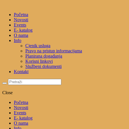
Početna
Novosti
Events
E- katalog
O nama
Info
Cjenik usluga
Pravo na pristup informacijama
Planirana događanja
Korisni linkovi
Službeni dokumenti
Kontakt
Close
Početna
Novosti
Events
E- katalog
O nama
Info