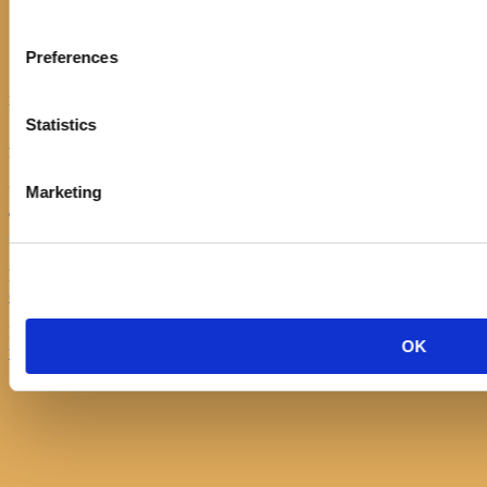
Kontakt
Politika kolačića
Preferences
Izjava o pristupačnosti
KONTAKT
Statistics
Adresa:
Ulica Stjepana Radića 1
21330 Gradac
Marketing
Telefon:
021/697366
Email:
opcinska.knjiznica.hrvatska.sloga.gradac@st.t-com.hr
Knjižnica Hrvatska sloga, Gradac © 2017 | Developed by
Nove
OK
vibracije