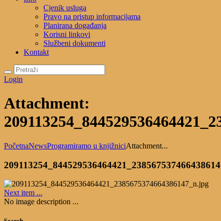
Cjenik usluga
Pravo na pristup informacijama
Planirana događanja
Korisni linkovi
Službeni dokumenti
Kontakt
Login
Attachment:
209113254_844529536464421_2
Početna
News
Programiramo u knjižnici
Attachment...
209113254_844529536464421_238567537466438614
Next item
...
No image description ...
Search