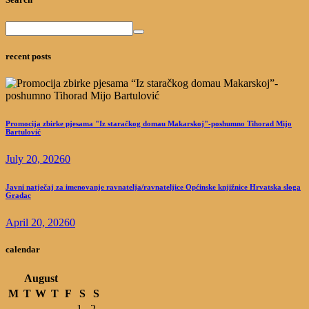
recent posts
Promocija zbirke pjesama "Iz staračkog domau Makarskoj"-poshumno Tihorad Mijo
Bartulović
July 20, 2026
0
Javni natječaj za imenovanje ravnatelja/ravnateljice Općinske knjižnice Hrvatska sloga
Gradac
April 20, 2026
0
calendar
August
M
T
W
T
F
S
S
1
2