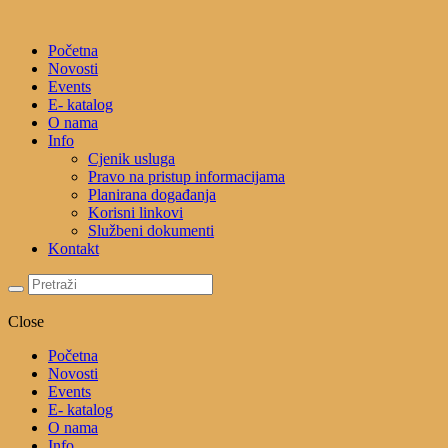
Početna
Novosti
Events
E- katalog
O nama
Info
Cjenik usluga
Pravo na pristup informacijama
Planirana događanja
Korisni linkovi
Službeni dokumenti
Kontakt
Close
Početna
Novosti
Events
E- katalog
O nama
Info