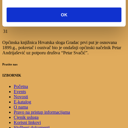
3
4
5
6
7
8
9
10
11
12
13
14
15
16
OK
17
18
19
20
21
22
23
24
25
26
27
28
29
30
31
Općinska knjižnica Hrvatska sloga Gradac prvi put je osnovana
1899.g., pokretač i osnivač bio je ondašnji općinski načelnik Petar
Andrijašević uz potporu društva “Petar Svačić”.
Pratite nas
IZBORNIK
Početna
Events
Novosti
E-katalog
O nama
Pravo na pristup informacijama
Cjenik usluga
Korisni linkovi
Službeni dokumenti