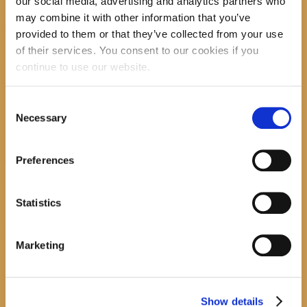
our social media, advertising and analytics partners who
may combine it with other information that you’ve
provided to them or that they’ve collected from your use
of their services. You consent to our cookies if you
recent posts
continue to use our website.
Consent
Necessary
Selection
Promocija zbirke pjesama "Iz staračkog domau Makarskoj"-poshumno Tihorad Mijo
Bartulović
July 20, 2026
0
Preferences
Javni natječaj za imenovanje ravnatelja/ravnateljice Općinske knjižnice Hrvatska sloga
Gradac
Statistics
April 20, 2026
0
Marketing
calendar
August
M
T
W
T
F
S
S
Show details
1
2