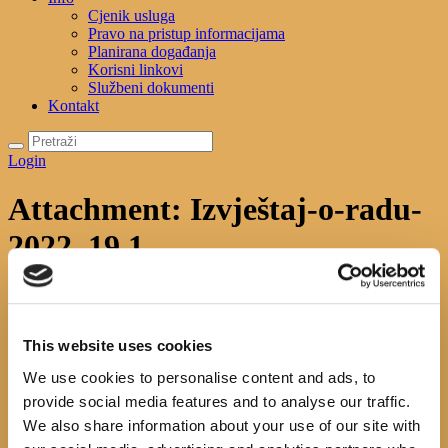
Cjenik usluga
Pravo na pristup informacijama
Planirana događanja
Korisni linkovi
Službeni dokumenti
Kontakt
Login
Attachment: Izvještaj-o-radu-
2022. 19.1.
Početna
Službeni dokumenti
Attachment: Izvještaj-o-radu-2022. 19.1.
Izvještaj-o-radu-2022. 19.1.
This website uses cookies
Previous item
izjava o
We use cookies to personalise content and ads, to
nepostojanju...
provide social media features and to analyse our traffic.
No image description ...
We also share information about your use of our site with
Search