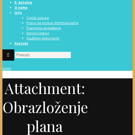
E- katalog
O nama
Info
Cjenik usluga
Pravo na pristup informacijama
Planirana događanja
Korisni linkovi
Službeni dokumenti
Kontakt
Login
Attachment:
Obrazloženje
plana