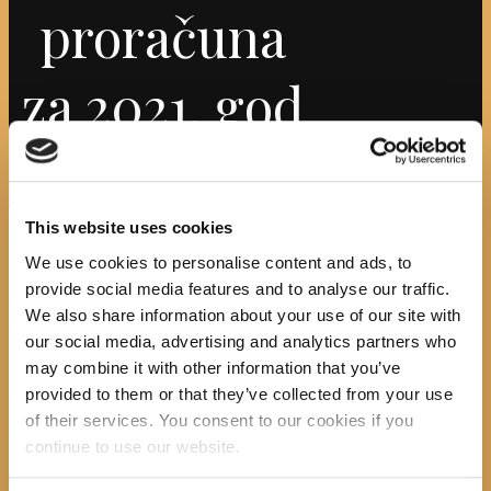
proračuna
za 2021. god
Početna
Službeni dokumenti
Attachment:
Obrazloženje plana proračuna za...
This website uses cookies
Obrazloženje
We use cookies to personalise content and ads, to
provide social media features and to analyse our traffic.
plana proračuna
We also share information about your use of our site with
our social media, advertising and analytics partners who
za 2021. god
may combine it with other information that you’ve
provided to them or that they’ve collected from your use
of their services. You consent to our cookies if you
Previous item
izjava o nepostojanju...
continue to use our website.
No image description ...
Search