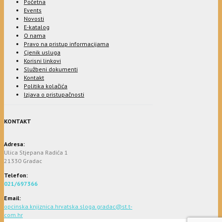
Početna
Events
Novosti
E-katalog
O nama
Pravo na pristup informacijama
Cjenik usluga
Korisni linkovi
Službeni dokumenti
Kontakt
Politika kolačića
Izjava o pristupačnosti
KONTAKT
Adresa:
Ulica Stjepana Radića 1
21330 Gradac
Telefon:
021/697366
Email:
opcinska.knjiznica.hrvatska.sloga.gradac@st.t-
com.hr