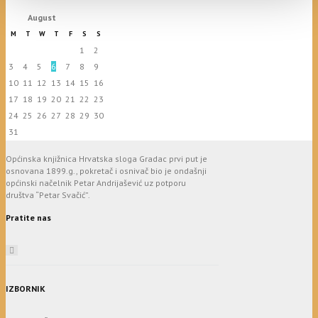
August
M
T
W
T
F
S
S
1
2
3
4
5
6
7
8
9
10
11
12
13
14
15
16
17
18
19
20
21
22
23
24
25
26
27
28
29
30
31
Općinska knjižnica Hrvatska sloga Gradac prvi put je
osnovana 1899.g., pokretač i osnivač bio je ondašnji
općinski načelnik Petar Andrijašević uz potporu
društva “Petar Svačić”.
Pratite nas
IZBORNIK