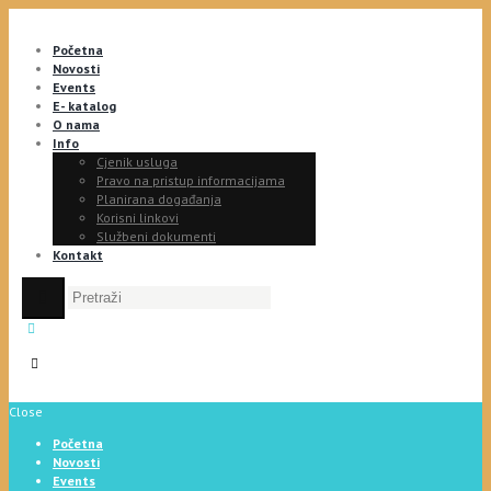
Početna
Novosti
Events
E- katalog
O nama
Info
Cjenik usluga
Pravo na pristup informacijama
Planirana događanja
Korisni linkovi
Službeni dokumenti
Kontakt
Close
Početna
Novosti
Events