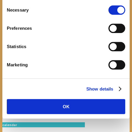
Consent
Necessary
Selection
Preferences
recent posts
Statistics
Promocija zbirke pjesama "Iz staračkog domau
Makarskoj"-poshumno Tihorad Mijo Bartulović
Marketing
July 20, 2026
0
Javni natječaj za imenovanje
Show details
ravnatelja/ravnateljice Općinske knjižnice
Hrvatska sloga Gradac
OK
April 20, 2026
0
calendar