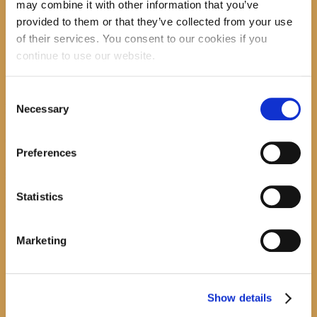
may combine it with other information that you’ve
provided to them or that they’ve collected from your use
recent posts
of their services. You consent to our cookies if you
continue to use our website.
Consent
Promocija zbirke pjesama "Iz staračkog domau Makarskoj"-poshumno Tihorad Mijo
Necessary
Bartulović
Selection
July 20, 2026
0
Preferences
Javni natječaj za imenovanje ravnatelja/ravnateljice Općinske knjižnice Hrvatska sloga
Gradac
Statistics
April 20, 2026
0
calendar
Marketing
August
M
T
W
T
F
S
S
1
2
Show details
3
4
5
6
7
8
9