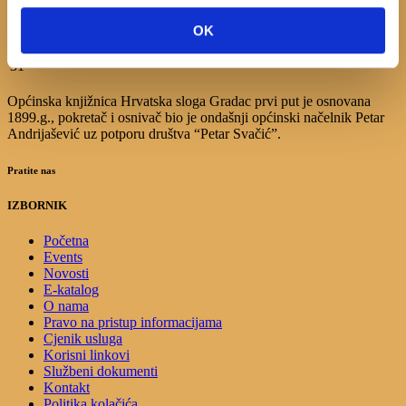
10
11
12
13
14
15
16
17
18
19
20
21
22
23
OK
24
25
26
27
28
29
30
31
Općinska knjižnica Hrvatska sloga Gradac prvi put je osnovana
1899.g., pokretač i osnivač bio je ondašnji općinski načelnik Petar
Andrijašević uz potporu društva “Petar Svačić”.
Pratite nas
IZBORNIK
Početna
Events
Novosti
E-katalog
O nama
Pravo na pristup informacijama
Cjenik usluga
Korisni linkovi
Službeni dokumenti
Kontakt
Politika kolačića