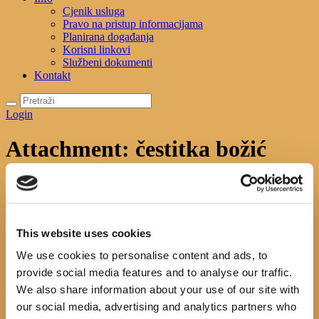
Cjenik usluga
Pravo na pristup informacijama
Planirana događanja
Korisni linkovi
Službeni dokumenti
Kontakt
Login
Attachment: čestitka božić
Početna
News
Sretan Božić i Nova 2021.godina!
Attachment: čestitka
božić
čestitka božić
This website uses cookies
We use cookies to personalise content and ads, to
No image description ...
provide social media features and to analyse our traffic.
We also share information about your use of our site with
Search
our social media, advertising and analytics partners who