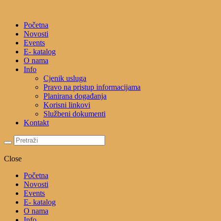
Početna
Novosti
Events
E- katalog
O nama
Info
Cjenik usluga
Pravo na pristup informacijama
Planirana događanja
Korisni linkovi
Službeni dokumenti
Kontakt
Close
Početna
Novosti
Events
E- katalog
O nama
Info