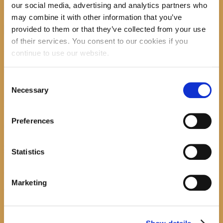
our social media, advertising and analytics partners who
Search
may combine it with other information that you’ve
provided to them or that they’ve collected from your use
of their services. You consent to our cookies if you
recent posts
continue to use our website.
Consent
Necessary
Selection
Promocija zbirke pjesama "Iz staračkog domau Makarskoj"-poshumno Tihorad Mijo
Bartulović
Preferences
July 20, 2026
0
Javni natječaj za imenovanje ravnatelja/ravnateljice Općinske knjižnice Hrvatska sloga
Gradac
Statistics
April 20, 2026
0
Marketing
calendar
August
M
T
W
T
F
S
S