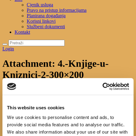
Cjenik usluga
Pravo na pristup informacijama
Planirana događanja
Korisni linkovi
Službeni dokumenti
Kontakt
Login
Attachment: 4.-Knjige-u-
Kniznici-2-300×200
Početna
Uncategorized
120 godina od prvog osnutka
knjižnice
Attachment: 4.-Knjige-u-Kniznici-2-300×200
4.-Knjige-u-Kniznici-2-300×200
This website uses cookies
We use cookies to personalise content and ads, to
Previous item
knjižnica
ploča
provide social media features and to analyse our traffic.
No image description ...
We also share information about your use of our site with