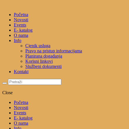
Početna
Novosti
Events
E- katalog
O nama
Info
Cjenik usluga
Pravo na pristup informacijama
Planirana događanja
Korisni linkovi
Službeni dokumenti
Kontakt
Close
Početna
Novosti
Events
E- katalog
O nama
Info