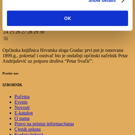
Show details
1
2
3
4
5
6
7
8
9
OK
10
11
12
13
14
15
16
17
18
19
20
21
22
23
24
25
26
27
28
29
30
31
Općinska knjižnica Hrvatska sloga Gradac prvi put je osnovana
1899.g., pokretač i osnivač bio je ondašnji općinski načelnik Petar
Andrijašević uz potporu društva “Petar Svačić”.
Pratite nas
IZBORNIK
Početna
Events
Novosti
E-katalog
O nama
Pravo na pristup informacijama
Cjenik usluga
Korisni linkovi