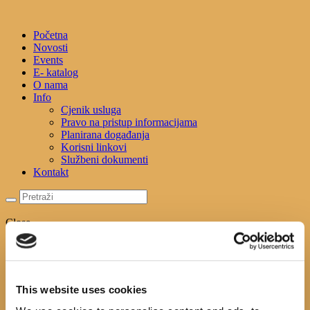
Početna
Novosti
Events
E- katalog
O nama
Info
Cjenik usluga
Pravo na pristup informacijama
Planirana događanja
Korisni linkovi
Službeni dokumenti
Kontakt
Close
Početna
Novosti
Events
E- katalog
This website uses cookies
O nama
Info