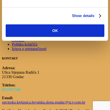
Početna
Events
Novosti
E-katalog
Show details
O nama
Pravo na pristup informacijama
Cjenik usluga
OK
Korisni linkovi
Službeni dokumenti
Kontakt
Politika kolačića
Izjava o pristupačnosti
KONTAKT
Adresa:
Ulica Stjepana Radića 1
21330 Gradac
Telefon:
021/697366
Email:
opcinska.knjiznica.hrvatska.sloga.gradac@st.t-com.hr