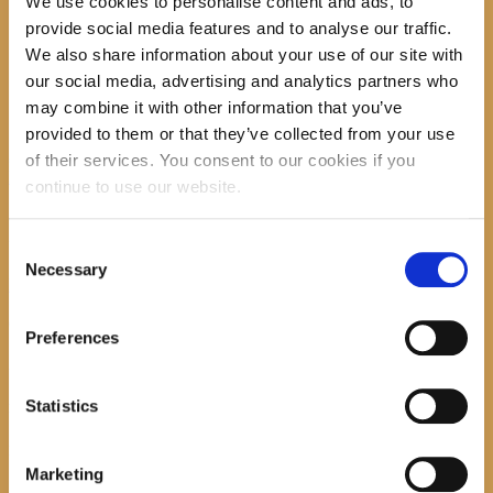
We use cookies to personalise content and ads, to
Cjenik usluga
provide social media features and to analyse our traffic.
Pravo na pristup informacijama
We also share information about your use of our site with
Planirana događanja
Korisni linkovi
our social media, advertising and analytics partners who
Službeni dokumenti
may combine it with other information that you’ve
Kontakt
provided to them or that they’ve collected from your use
of their services. You consent to our cookies if you
Login
continue to use our website.
Planirana događanja
Consent
Necessary
Selection
Početna
Planirana događanja
Općinska knjižnica Hrvatska sloga Gradac prvi put je osnovana
Preferences
1899.g., pokretač i osnivač bio je ondašnji općinski načelnik Petar
Andrijašević uz potporu društva “Petar Svačić”.
Statistics
Pratite nas
IZBORNIK
Marketing