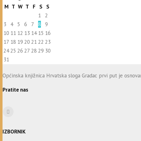
M
T
W
T
F
S
S
1
2
3
4
5
6
7
8
9
10
11
12
13
14
15
16
17
18
19
20
21
22
23
24
25
26
27
28
29
30
31
Općinska knjižnica Hrvatska sloga Gradac prvi put je osnovana
Pratite nas
IZBORNIK