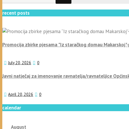
recent posts
Promocija zbirke pjesama "Iz staračkog domau Makarskoj"
July 20, 2026
0
Javni natječaj za imenovanje ravnatelja/ravnateljice Općins
April 20, 2026
0
calendar
August