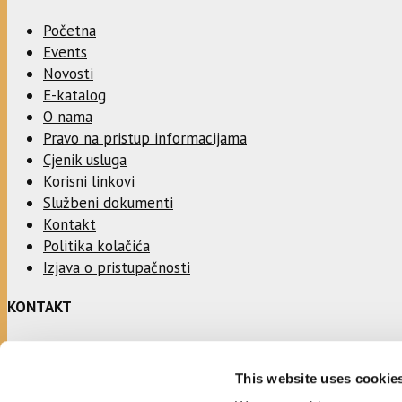
Početna
Events
Novosti
E-katalog
O nama
Pravo na pristup informacijama
Cjenik usluga
Korisni linkovi
Službeni dokumenti
Kontakt
Politika kolačića
Izjava o pristupačnosti
KONTAKT
Adresa:
This website uses cookie
Ulica Stjepana Radića 1