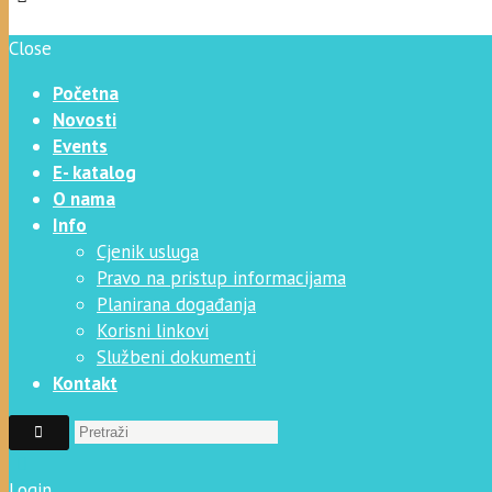
Close
Početna
Novosti
Events
E- katalog
O nama
Info
Cjenik usluga
Pravo na pristup informacijama
Planirana događanja
Korisni linkovi
Službeni dokumenti
Kontakt
Login