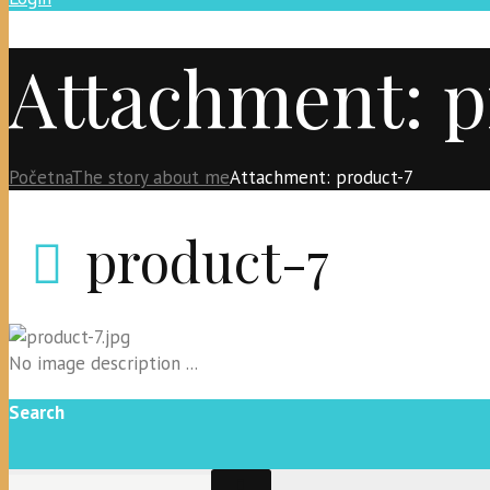
Attachment: p
Početna
The story about me
Attachment: product-7
product-7
No image description ...
Search