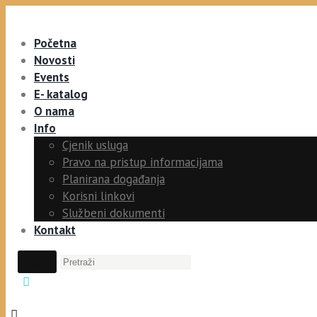
Početna
Novosti
Events
E- katalog
O nama
Info
Cjenik usluga
Pravo na pristup informacijama
Planirana događanja
Korisni linkovi
Službeni dokumenti
Kontakt