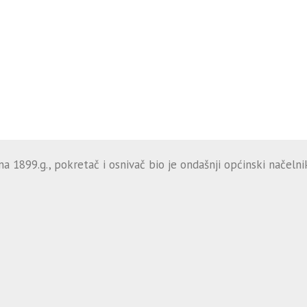
 1899.g., pokretač i osnivač bio je ondašnji općinski načelnik