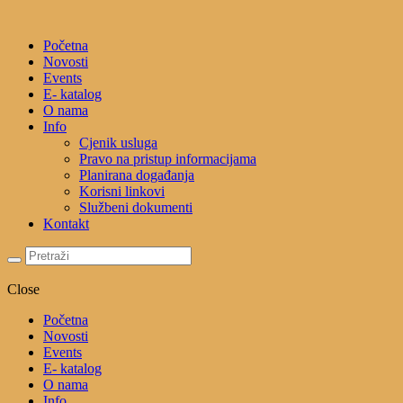
Početna
Novosti
Events
E- katalog
O nama
Info
Cjenik usluga
Pravo na pristup informacijama
Planirana događanja
Korisni linkovi
Službeni dokumenti
Kontakt
Close
Početna
Novosti
Events
E- katalog
O nama
Info