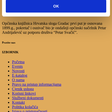
17
18
19
20
21
22
23
OK
24
25
26
27
28
29
30
31
Općinska knjižnica Hrvatska sloga Gradac prvi put je osnovana
1899.g., pokretač i osnivač bio je ondašnji općinski načelnik Petar
Andrijašević uz potporu društva “Petar Svačić”.
Pratite nas
IZBORNIK
Početna
Events
Novosti
E-katalog
O nama
Pravo na pristup informacijama
Cjenik usluga
Korisni linkovi
Službeni dokumenti
Kontakt
Politika kolačića
Izjava o pristupačnosti