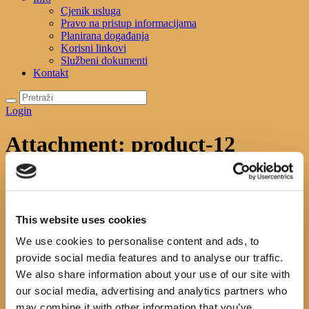
Cjenik usluga
Pravo na pristup informacijama
Planirana događanja
Korisni linkovi
Službeni dokumenti
Kontakt
Login
Attachment: product-12
Početna
A banquet of mouse
Attachment: product-12
product-12
This website uses cookies
We use cookies to personalise content and ads, to
No image description ...
provide social media features and to analyse our traffic.
Search
We also share information about your use of our site with
our social media, advertising and analytics partners who
may combine it with other information that you’ve