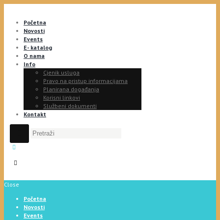
Početna
Novosti
Events
E- katalog
O nama
Info
Cjenik usluga
Pravo na pristup informacijama
Planirana događanja
Korisni linkovi
Službeni dokumenti
Kontakt
Close
Početna
Novosti
Events