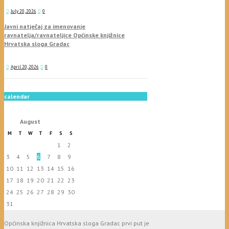
July 20, 2026
0
Javni natječaj za imenovanje
ravnatelja/ravnateljice Općinske knjižnice
Hrvatska sloga Gradac
April 20, 2026
0
calendar
August
M
T
W
T
F
S
S
1
2
3
4
5
6
7
8
9
10
11
12
13
14
15
16
17
18
19
20
21
22
23
24
25
26
27
28
29
30
31
Općinska knjižnica Hrvatska sloga Gradac prvi put je