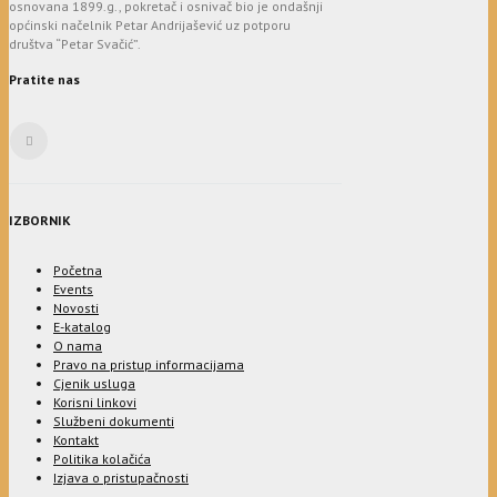
osnovana 1899.g., pokretač i osnivač bio je ondašnji
općinski načelnik Petar Andrijašević uz potporu
društva “Petar Svačić”.
Pratite nas
IZBORNIK
Početna
Events
Novosti
E-katalog
O nama
Pravo na pristup informacijama
Cjenik usluga
Korisni linkovi
Službeni dokumenti
Kontakt
Politika kolačića
Izjava o pristupačnosti