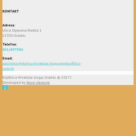
KONTAKT
Adresa:
Ulica Stjepana Radića 1
21330 Gradac
Telefon:
021/697366
Email:
opcinska.knjiznica.hrvatska.sloga.gradac@st.t-
com.hr
Knjižnica Hrvatska sloga, Gradac © 2017 |
Developed by
Nove vibracije