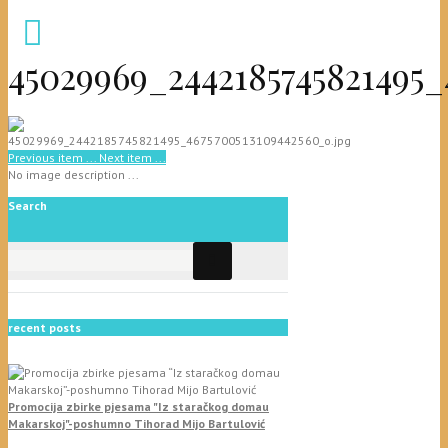
45029969_2442185745821495
Previous item
...
Next item
...
No image description ...
Search
recent posts
Promocija zbirke pjesama "Iz staračkog domau
Makarskoj"-poshumno Tihorad Mijo Bartulović