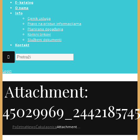
E- katalog
O nama
Info
Cjenik usluga
Pravo na pristup informacijama
Planirana događanja
Korisni linkovi
Službeni dokumenti
Kontakt
Login
Attachment:
45029969_244218574
Početna
News
Ćakulaonica
Attachment...