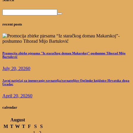
recent posts
Promocija zbirke pjesama "Iz staračkog domau Makarskoj"-poshumno Tihorad Mijo
Bartulović
July 20, 2026
0
Javni natječaj za imenovanje ravnatelja/ravnateljice Općinske knjižnice Hrvatska sloga
Gradac
April 20, 2026
0
calendar
August
M
T
W
T
F
S
S
1
2