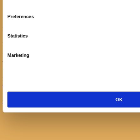
Kontakt
Politika kolačića
Preferences
Izjava o pristupačnosti
KONTAKT
Statistics
Adresa:
Ulica Stjepana Radića 1
21330 Gradac
Marketing
Telefon:
021/697366
Email:
opcinska.knjiznica.hrvatska.sloga.gradac@st.t-com.hr
Knjižnica Hrvatska sloga, Gradac © 2017 | Developed by
Nove
OK
vibracije