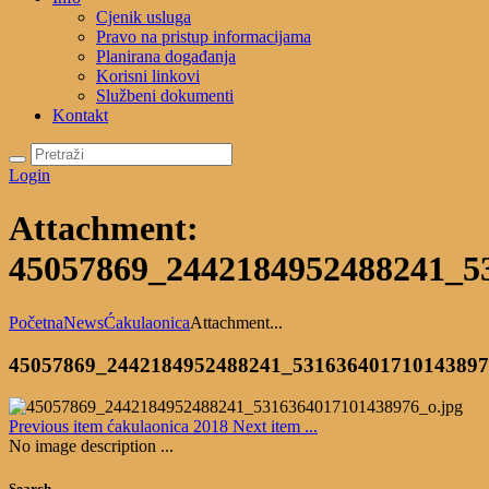
Cjenik usluga
Pravo na pristup informacijama
Planirana događanja
Korisni linkovi
Službeni dokumenti
Kontakt
Login
Attachment:
45057869_2442184952488241_5
Početna
News
Ćakulaonica
Attachment...
45057869_2442184952488241_531636401710143897
Previous item
ćakulaonica 2018
Next item
...
No image description ...
Search