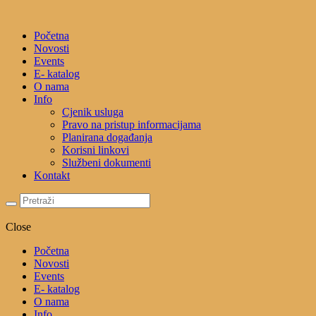
Početna
Novosti
Events
E- katalog
O nama
Info
Cjenik usluga
Pravo na pristup informacijama
Planirana događanja
Korisni linkovi
Službeni dokumenti
Kontakt
Close
Početna
Novosti
Events
E- katalog
O nama
Info