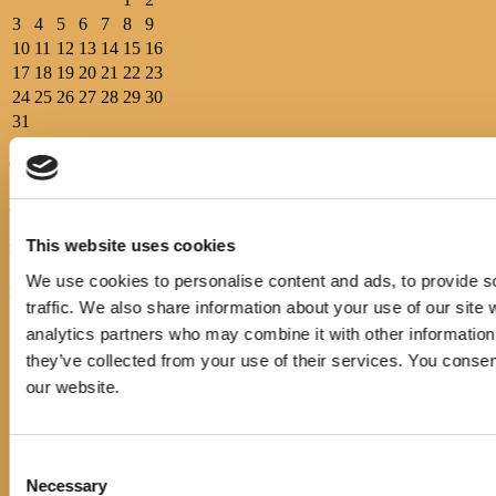
3
4
5
6
7
8
9
10
11
12
13
14
15
16
17
18
19
20
21
22
23
24
25
26
27
28
29
30
31
Općinska knjižnica Hrvatska sloga Gradac prvi put je osnovana
1899.g., pokretač i osnivač bio je ondašnji općinski načelnik Petar
Andrijašević uz potporu društva “Petar Svačić”.
This website uses cookies
Pratite nas
We use cookies to personalise content and ads, to provide s
IZBORNIK
traffic. We also share information about your use of our site 
analytics partners who may combine it with other information 
Početna
Events
they’ve collected from your use of their services. You consen
Novosti
our website.
E-katalog
O nama
Pravo na pristup informacijama
Cjenik usluga
Consent
Korisni linkovi
Necessary
Selection
Službeni dokumenti