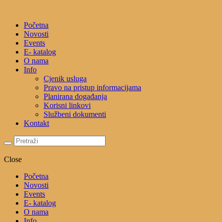
Početna
Novosti
Events
E- katalog
O nama
Info
Cjenik usluga
Pravo na pristup informacijama
Planirana događanja
Korisni linkovi
Službeni dokumenti
Kontakt
Close
Početna
Novosti
Events
E- katalog
O nama
Info