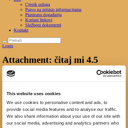
Cjenik usluga
Pravo na pristup informacijama
Planirana događanja
Korisni linkovi
Službeni dokumenti
Kontakt
Login
Attachment: čitaj mi 4.5
Početna
News
Četvrti susret u sklopu projekta "Mama
čita"
Attachment: čitaj mi 4.5
čitaj mi 4.5
This website uses cookies
Next item
čitaj mi 4
We use cookies to personalise content and ads, to
No image description ...
provide social media features and to analyse our traffic.
We also share information about your use of our site with
Search
our social media, advertising and analytics partners who