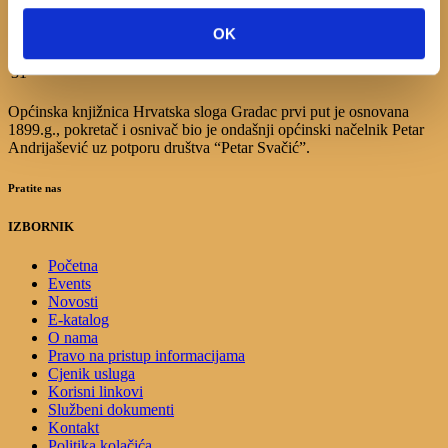
10
11
12
13
14
15
16
17
18
19
20
21
22
23
OK
24
25
26
27
28
29
30
31
Općinska knjižnica Hrvatska sloga Gradac prvi put je osnovana
1899.g., pokretač i osnivač bio je ondašnji općinski načelnik Petar
Andrijašević uz potporu društva “Petar Svačić”.
Pratite nas
IZBORNIK
Početna
Events
Novosti
E-katalog
O nama
Pravo na pristup informacijama
Cjenik usluga
Korisni linkovi
Službeni dokumenti
Kontakt
Politika kolačića