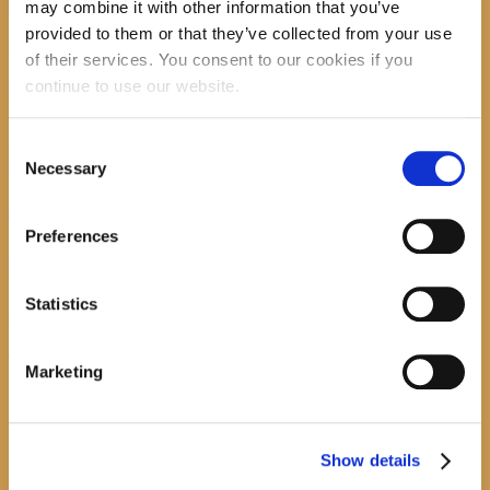
may combine it with other information that you’ve
provided to them or that they’ve collected from your use
recent posts
of their services. You consent to our cookies if you
continue to use our website.
Consent
Promocija zbirke pjesama "Iz staračkog domau Makarskoj"-poshumno Tihorad Mijo
Necessary
Bartulović
Selection
July 20, 2026
0
Preferences
Javni natječaj za imenovanje ravnatelja/ravnateljice Općinske knjižnice Hrvatska sloga
Gradac
Statistics
April 20, 2026
0
calendar
Marketing
August
M
T
W
T
F
S
S
1
2
Show details
3
4
5
6
7
8
9