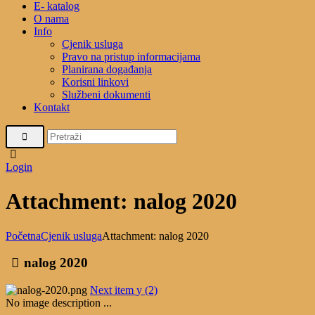
E- katalog
O nama
Info
Cjenik usluga
Pravo na pristup informacijama
Planirana događanja
Korisni linkovi
Službeni dokumenti
Kontakt
Login
Attachment: nalog 2020
Početna
Cjenik usluga
Attachment: nalog 2020
nalog 2020
Next item
y (2)
No image description ...