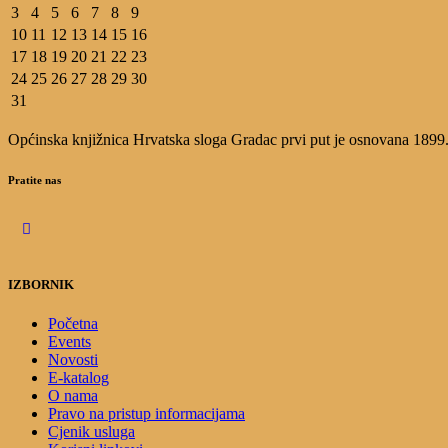
3
4
5
6
7
8
9
10
11
12
13
14
15
16
17
18
19
20
21
22
23
24
25
26
27
28
29
30
31
Općinska knjižnica Hrvatska sloga Gradac prvi put je osnovana 1899.g.
Pratite nas
IZBORNIK
Početna
Events
Novosti
E-katalog
O nama
Pravo na pristup informacijama
Cjenik usluga