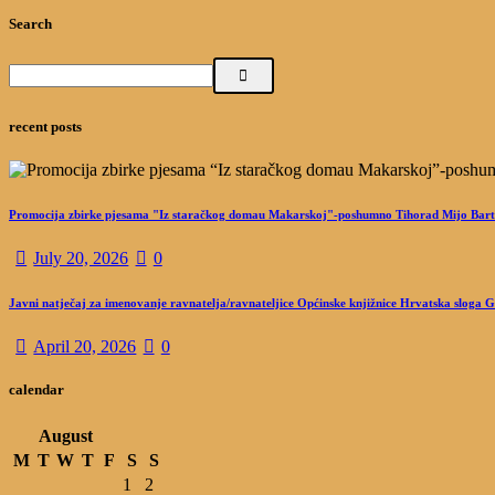
Search
recent posts
Promocija zbirke pjesama "Iz staračkog domau Makarskoj"-poshumno Tihorad Mijo Bart
July 20, 2026
0
Javni natječaj za imenovanje ravnatelja/ravnateljice Općinske knjižnice Hrvatska sloga 
April 20, 2026
0
calendar
August
M
T
W
T
F
S
S
1
2