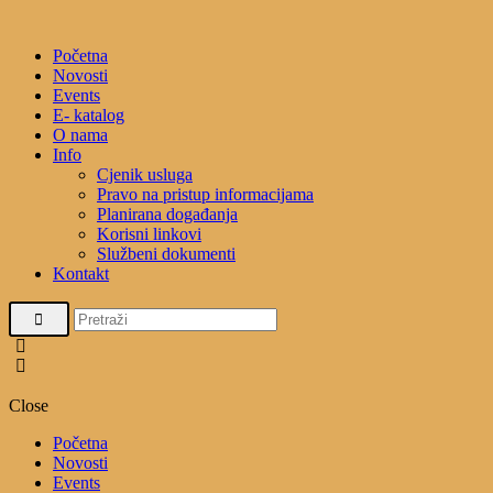
Početna
Novosti
Events
E- katalog
O nama
Info
Cjenik usluga
Pravo na pristup informacijama
Planirana događanja
Korisni linkovi
Službeni dokumenti
Kontakt
Close
Početna
Novosti
Events