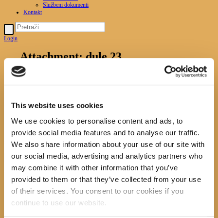
Službeni dokumenti
Kontakt
Login
Attachment: dule 23.
Početna
News
Dan knjižnica- "rekao je :NE", Duška
Mušić
Attachment: dule 23.
dule 23.
This website uses cookies
Next item
dule 23.1.
We use cookies to personalise content and ads, to
No image description ...
provide social media features and to analyse our traffic.
Search
We also share information about your use of our site with
our social media, advertising and analytics partners who
may combine it with other information that you’ve
provided to them or that they’ve collected from your use
recent posts
of their services. You consent to our cookies if you
continue to use our website.
Promocija zbirke pjesama "Iz staračkog domau Makarskoj"-poshumno Tihorad