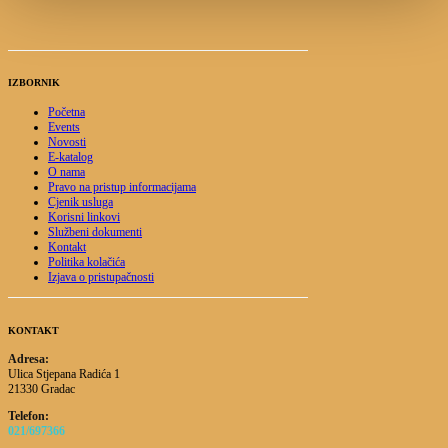
IZBORNIK
Početna
Events
Novosti
E-katalog
O nama
Pravo na pristup informacijama
Cjenik usluga
Korisni linkovi
Službeni dokumenti
Kontakt
Politika kolačića
Izjava o pristupačnosti
KONTAKT
Adresa:
Ulica Stjepana Radića 1
21330 Gradac
Telefon:
021/697366