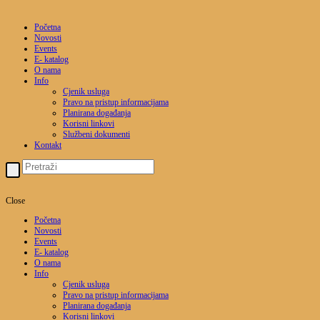
Početna
Novosti
Events
E- katalog
O nama
Info
Cjenik usluga
Pravo na pristup informacijama
Planirana događanja
Korisni linkovi
Službeni dokumenti
Kontakt
Close
Početna
Novosti
Events
E- katalog
O nama
Info
Cjenik usluga
Pravo na pristup informacijama
Planirana događanja
Korisni linkovi