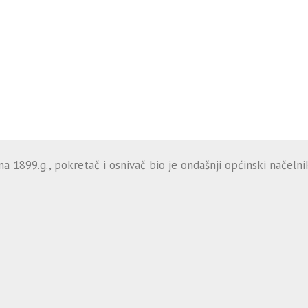
 1899.g., pokretač i osnivač bio je ondašnji općinski načelnik