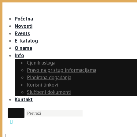
Početna
Novosti
Events
E- katalog
O nama
Info
Cjenik usluga
Pravo na pristup informacijama
Planirana događanja
Korisni linkovi
Službeni dokumenti
Kontakt