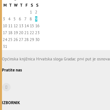
M
T
W
T
F
S
S
1
2
3
4
5
6
7
8
9
10
11
12
13
14
15
16
17
18
19
20
21
22
23
24
25
26
27
28
29
30
31
Općinska knjižnica Hrvatska sloga Gradac prvi put je osnovana
Pratite nas
IZBORNIK