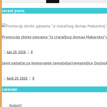
recent posts
Promocija zbirke pjesama "Iz staračkog domau Makarskoj"
July 20, 2026
0
Javni natječaj za imenovanje ravnatelja/ravnateljice Općins
April 20, 2026
0
calendar
August