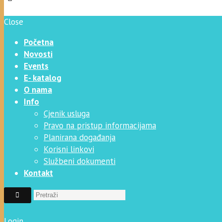
Close
Početna
Novosti
Events
E- katalog
O nama
Info
Cjenik usluga
Pravo na pristup informacijama
Planirana događanja
Korisni linkovi
Službeni dokumenti
Kontakt
Login