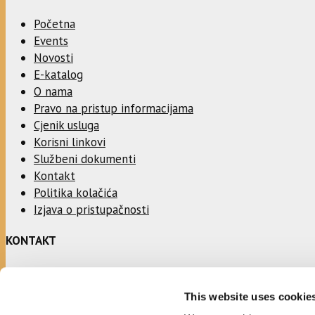
Početna
Events
Novosti
E-katalog
O nama
Pravo na pristup informacijama
Cjenik usluga
Korisni linkovi
Službeni dokumenti
Kontakt
Politika kolačića
Izjava o pristupačnosti
KONTAKT
Adresa:
This website uses cookie
Ulica Stjepana Radića 1