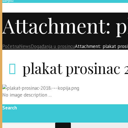
Attachment: pl
Početna
News
Događanja u prosincu
Attachment: plakat prosi
plakat prosinac 2
No image description ...
Search