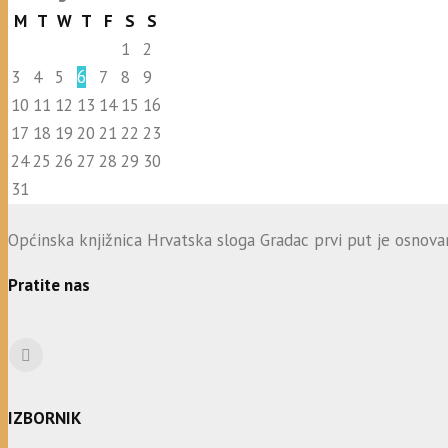
M
T
W
T
F
S
S
1
2
3
4
5
6
7
8
9
10
11
12
13
14
15
16
17
18
19
20
21
22
23
24
25
26
27
28
29
30
31
Općinska knjižnica Hrvatska sloga Gradac prvi put je osnovana
Pratite nas
IZBORNIK