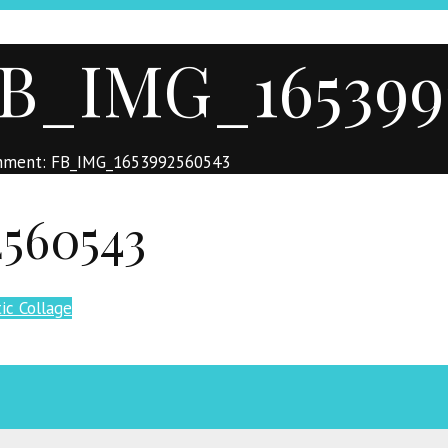
FB_IMG_165399
hment: FB_IMG_1653992560543
560543
ic Collage