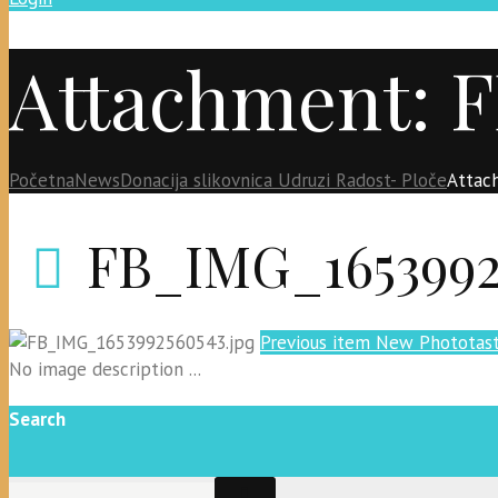
Attachment: 
Početna
News
Donacija slikovnica Udruzi Radost- Ploče
Attac
FB_IMG_1653992
Previous item
New Phototast
No image description ...
Search