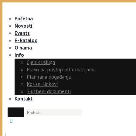
Početna
Novosti
Events
E- katalog
O nama
Info
Cjenik usluga
Pravo na pristup informacijama
Planirana događanja
Korisni linkovi
Službeni dokumenti
Kontakt