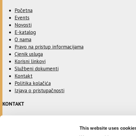
Početna
Events
Novosti
E-katalog
O nama
Pravo na pristup informacijama
Cjenik usluga
Korisni linkovi
Službeni dokumenti
Kontakt
Politika kolačića
Izjava o pristupačnosti
KONTAKT
Adresa:
This website uses cookie
Ulica Stjepana Radića 1