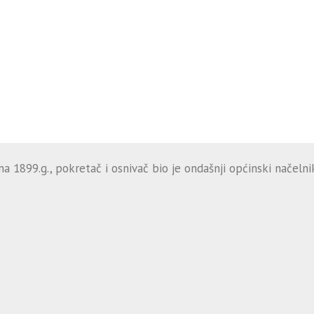
 1899.g., pokretač i osnivač bio je ondašnji općinski načelnik