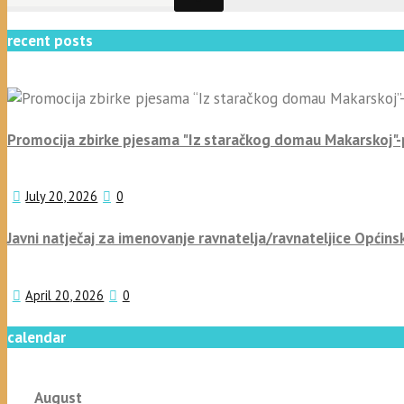
recent posts
Promocija zbirke pjesama "Iz staračkog domau Makarskoj"
July 20, 2026
0
Javni natječaj za imenovanje ravnatelja/ravnateljice Općins
April 20, 2026
0
calendar
August