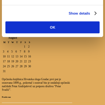
Mijo Bartulović
July 20, 2026
0
Javni natječaj za imenovanje ravnatelja/ravnateljice Općinske knjižnice
Hrvatska sloga Gradac
Show details
April 20, 2026
0
OK
calendar
August
M
T
W
T
F
S
S
1
2
3
4
5
6
7
8
9
10
11
12
13
14
15
16
17
18
19
20
21
22
23
24
25
26
27
28
29
30
31
Općinska knjižnica Hrvatska sloga Gradac prvi put je
osnovana 1899.g., pokretač i osnivač bio je ondašnji općinski
načelnik Petar Andrijašević uz potporu društva “Petar
Svačić”.
Pratite nas