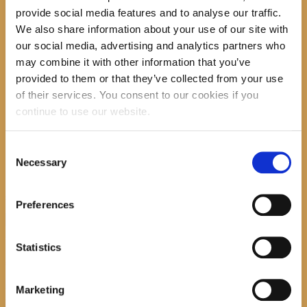
ostalog ima za cilj i učenje, rast i rad na sebi.
provide social media features and to analyse our traffic.
Ako Vas zanima kako izraditi kvalitetan domaći peeling za
We also share information about your use of our site with
tijelo ili možda melat
our social media, advertising and analytics partners who
ili ste samo zagovornik zdravog načina života,
may combine it with other information that you’ve
pridružite nam se!
provided to them or that they’ve collected from your use
of their services. You consent to our cookies if you
continue to use our website.
Broj mjesta je ograničen, zato molimo zainteresirane da se
prijave na:
Consent
021 697 366
ili
Necessary
Selection
opcinska.knjiznica.hrvatska.sloga.gradac@st.t-com.hr
Search
Preferences
Statistics
recent posts
Marketing
Promocija zbirke pjesama "Iz staračkog domau Makarskoj"-poshumno Tihorad