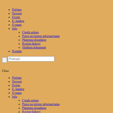
Početna
Novosti
Events
E- katalog
O nama
Info
Cjenik usluga
Pravo na pristup informacijama
Planirana događanja
Korisni linkovi
Službeni dokumenti
Kontakt
Close
Početna
Novosti
Events
E- katalog
O nama
Info
Cjenik usluga
Pravo na pristup informacijama
Planirana događanja
Korisni linkovi