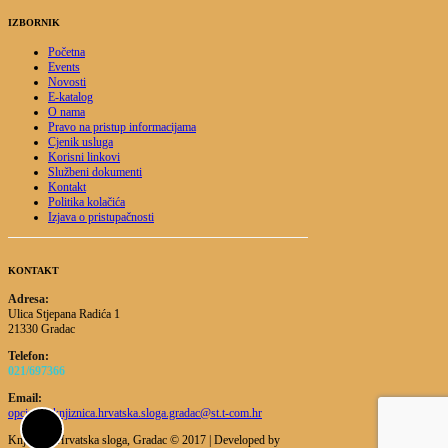
IZBORNIK
Početna
Events
Novosti
E-katalog
O nama
Pravo na pristup informacijama
Cjenik usluga
Korisni linkovi
Službeni dokumenti
Kontakt
Politika kolačića
Izjava o pristupačnosti
KONTAKT
Adresa:
Ulica Stjepana Radića 1
21330 Gradac
Telefon:
021/697366
Email:
opcinska.knjiznica.hrvatska.sloga.gradac@st.t-com.hr
Knjižnica Hrvatska sloga, Gradac © 2017 | Developed by