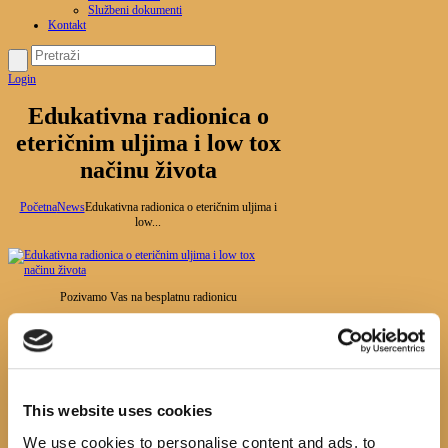
Službeni dokumenti
Kontakt
Login
Edukativna radionica o
eteričnim uljima i low tox
načinu života
Početna
News
Edukativna radionica o eteričnim uljima i
low...
Pozivamo Vas na besplatnu radionicu
11. travanj 2022.
17.00h
Na ovoj radionici možete naučiti kako u par koraka izraditi
kvalitetan i prirodan proizvod koji će Vas opustiti i utjecati
This website uses cookies
na Vaše raspoloženje.
We use cookies to personalise content and ads, to
Low tox je način života bez štetnih kemikalija, koji između