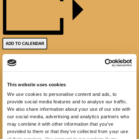
ADD TO CALENDAR
This website uses cookies
We use cookies to personalise content and ads, to
provide social media features and to analyse our traffic.
We also share information about your use of our site with
our social media, advertising and analytics partners who
Google Calendar
iCalendar
may combine it with other information that you’ve
Outlook 365
provided to them or that they’ve collected from your use
Outlook Live
of their services. You consent to our cookies if you