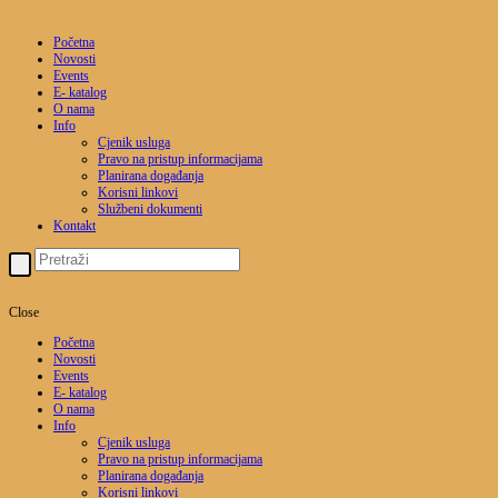
Početna
Novosti
Events
E- katalog
O nama
Info
Cjenik usluga
Pravo na pristup informacijama
Planirana događanja
Korisni linkovi
Službeni dokumenti
Kontakt
Close
Početna
Novosti
Events
E- katalog
O nama
Info
Cjenik usluga
Pravo na pristup informacijama
Planirana događanja
Korisni linkovi