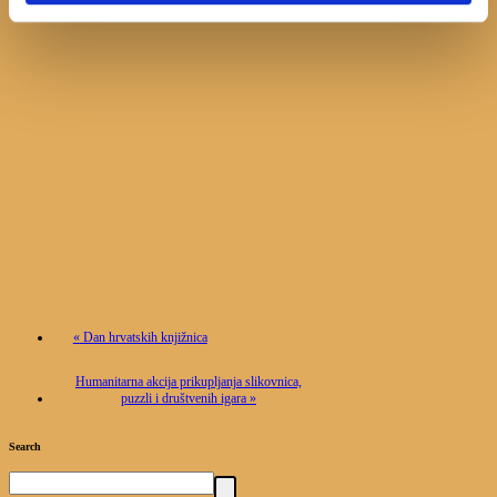
«
Dan hrvatskih knjižnica
Humanitarna akcija prikupljanja slikovnica,
puzzli i društvenih igara
»
Search