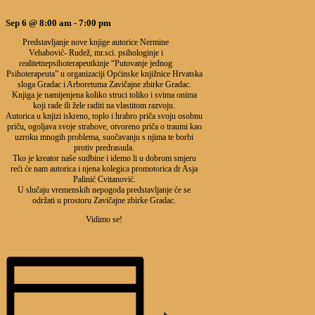
Sep 6 @ 8:00 am
-
7:00 pm
Predstavljanje nove knjige autorice Nermine
Vehabović- Rudež, mr.sci. psihologinje i
realitetnepsihoterapeutkinje “Putovanje jednog
Psihoterapeuta” u organizaciji Općinske knjižnice Hrvatska
sloga Gradac i Arboretuma Zavičajne zbirke Gradac.
Knjiga je namijenjena koliko struci toliko i svima onima
koji rade ili žele raditi na vlastitom razvoju.
Autorica u knjizi iskreno, toplo i hrabro priča svoju osobnu
priču, ogoljava svoje strahove, otvoreno priča o traumi kao
uzroku mnogih problema, suočavanju s njima te borbi
protiv predrasuda.
Tko je kreator naše sudbine i idemo li u dobrom smjeru
reći će nam autorica i njena kolegica promotorica dr Asja
Palinić Cvitanović.
U slučaju vremenskih nepogoda predstavljanje će se
održati u prostoru Zavičajne zbirke Gradac.
Vidimo se!