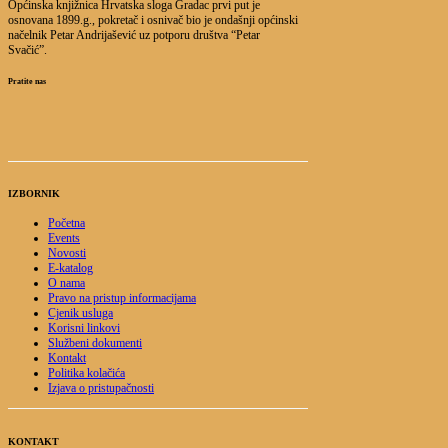
Općinska knjižnica Hrvatska sloga Gradac prvi put je
osnovana 1899.g., pokretač i osnivač bio je ondašnji općinski
načelnik Petar Andrijašević uz potporu društva “Petar
Svačić”.
Pratite nas
IZBORNIK
Početna
Events
Novosti
E-katalog
O nama
Pravo na pristup informacijama
Cjenik usluga
Korisni linkovi
Službeni dokumenti
Kontakt
Politika kolačića
Izjava o pristupačnosti
KONTAKT