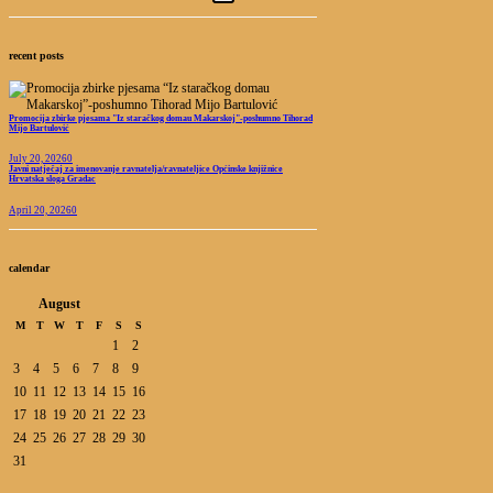
recent posts
Promocija zbirke pjesama "Iz staračkog domau Makarskoj"-poshumno Tihorad
Mijo Bartulović
July 20, 2026
0
Javni natječaj za imenovanje ravnatelja/ravnateljice Općinske knjižnice
Hrvatska sloga Gradac
April 20, 2026
0
calendar
August
M
T
W
T
F
S
S
1
2
3
4
5
6
7
8
9
10
11
12
13
14
15
16
17
18
19
20
21
22
23
24
25
26
27
28
29
30
31