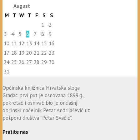
August
M
T
W
T
F
S
S
1
2
3
4
5
6
7
8
9
10
11
12
13
14
15
16
17
18
19
20
21
22
23
24
25
26
27
28
29
30
31
Općinska knjižnica Hrvatska sloga
Gradac prvi put je osnovana 1899.g.,
pokretač i osnivač bio je ondašnji
općinski načelnik Petar Andrijašević uz
potporu društva “Petar Svačić”.
Pratite nas