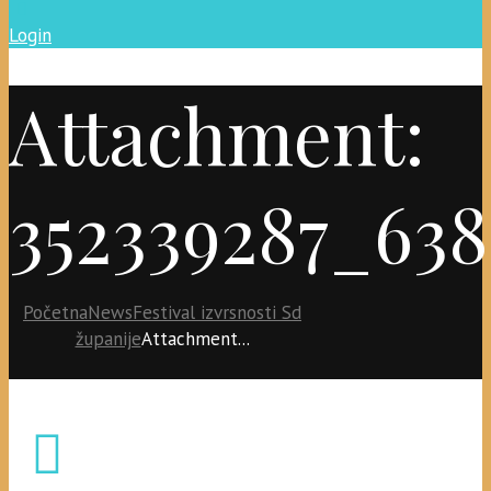
Login
Attachment:
352339287_638
Početna
News
Festival izvrsnosti Sd
županije
Attachment...