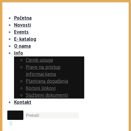
Početna
Novosti
Events
E- katalog
O nama
Info
Cjenik usluga
Pravo na pristup
informacijama
Planirana događanja
Korisni linkovi
Službeni dokumenti
Kontakt