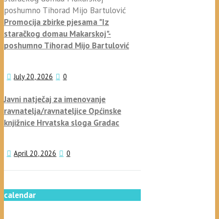
Promocija zbirke pjesama "Iz
staračkog domau Makarskoj"-
poshumno Tihorad Mijo Bartulović
July 20, 2026
0
Javni natječaj za imenovanje
ravnatelja/ravnateljice Općinske
knjižnice Hrvatska sloga Gradac
April 20, 2026
0
calendar