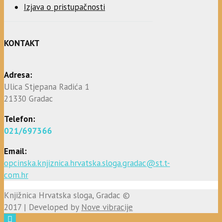
Izjava o pristupačnosti
KONTAKT
Adresa:
Ulica Stjepana Radića 1
21330 Gradac
Telefon:
021/697366
Email:
opcinska.knjiznica.hrvatska.sloga.gradac@st.t-
com.hr
Knjižnica Hrvatska sloga, Gradac ©
2017 | Developed by
Nove vibracije