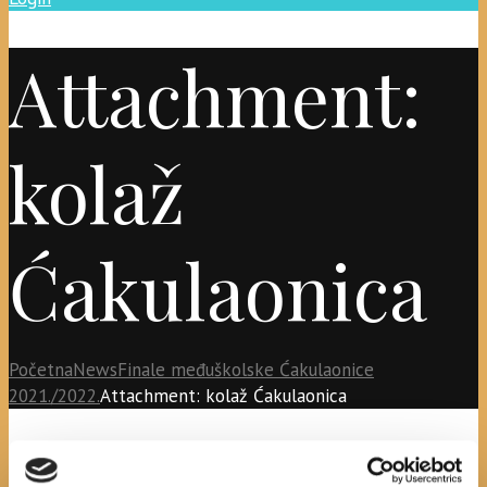
Attachment:
kolaž
Ćakulaonica
Početna
News
Finale međuškolske Ćakulaonice
2021./2022.
Attachment: kolaž Ćakulaonica
kolaž