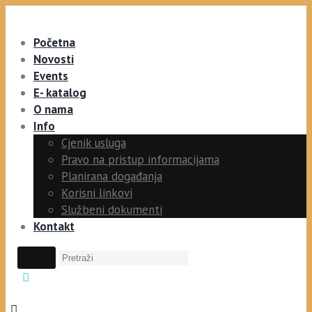
Početna
Novosti
Events
E- katalog
O nama
Info
Cjenik usluga
Pravo na pristup informacijama
Planirana događanja
Korisni linkovi
Službeni dokumenti
Kontakt