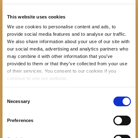
Ćakulaonica
This website uses cookies
We use cookies to personalise content and ads, to
provide social media features and to analyse our traffic.
Next item
ćakula 2022.
We also share information about your use of our site with
No image description ...
our social media, advertising and analytics partners who
may combine it with other information that you’ve
Search
provided to them or that they’ve collected from your use
of their services. You consent to our cookies if you
continue to use our website.
Consent
recent posts
Necessary
Selection
Preferences
Promocija zbirke pjesama "Iz staračkog domau