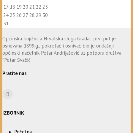
17
18
19
20
21
22
23
24
25
26
27
28
29
30
31
Općinska knjižnica Hrvatska sloga Gradac prvi put je
osnovana 1899.g., pokretač i osnivač bio je ondašnji
općinski načelnik Petar Andrijašević uz potporu društva
“Petar Svačić”.
Pratite nas
IZBORNIK
Početna