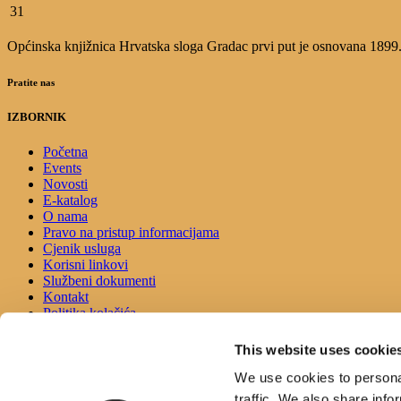
31
Općinska knjižnica Hrvatska sloga Gradac prvi put je osnovana 1899.g.
Pratite nas
IZBORNIK
Početna
Events
Novosti
E-katalog
O nama
Pravo na pristup informacijama
Cjenik usluga
Korisni linkovi
Službeni dokumenti
Kontakt
Politika kolačića
Izjava o pristupačnosti
This website uses cookie
KONTAKT
We use cookies to personal
traffic. We also share info
Adresa: