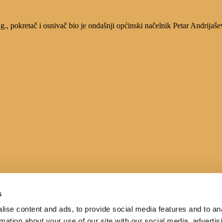
, pokretač i osnivač bio je ondašnji općinski načelnik Petar Andrijaše
s
ise content and ads, to provide social media features and to an
rmation about your use of our site with our social media, advertis