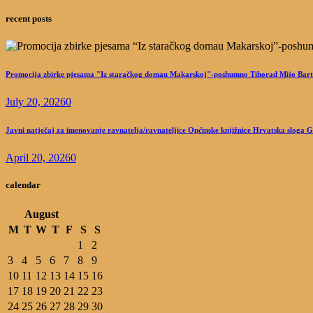
recent posts
Promocija zbirke pjesama "Iz staračkog domau Makarskoj"-poshumno Tihorad Mijo Bart
July 20, 2026
0
Javni natječaj za imenovanje ravnatelja/ravnateljice Općinske knjižnice Hrvatska sloga 
April 20, 2026
0
calendar
August
M
T
W
T
F
S
S
1
2
3
4
5
6
7
8
9
10
11
12
13
14
15
16
17
18
19
20
21
22
23
24
25
26
27
28
29
30