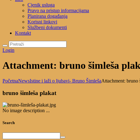
Cjenik usluga
Pravo na pristup informacijama
Planirana događanja
Korisni linkovi
Službeni dokumenti
Kontakt
Login
Attachment: bruno šimleša plak
Početna
News
Istine i laži o ljubavi- Bruno Šimleša
Attachment: bruno 
bruno šimleša plakat
No image description ...
Search