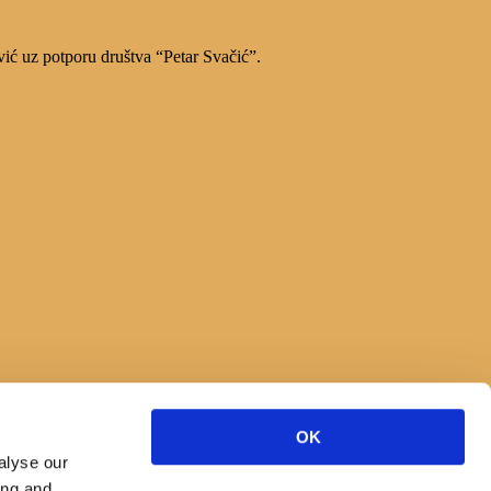
vić uz potporu društva “Petar Svačić”.
OK
alyse our
ing and