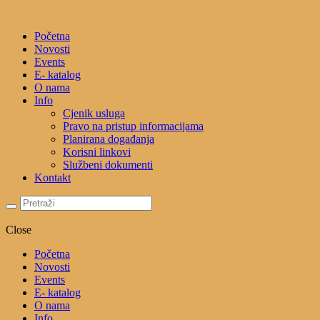
Početna
Novosti
Events
E- katalog
O nama
Info
Cjenik usluga
Pravo na pristup informacijama
Planirana događanja
Korisni linkovi
Službeni dokumenti
Kontakt
Close
Početna
Novosti
Events
E- katalog
O nama
Info