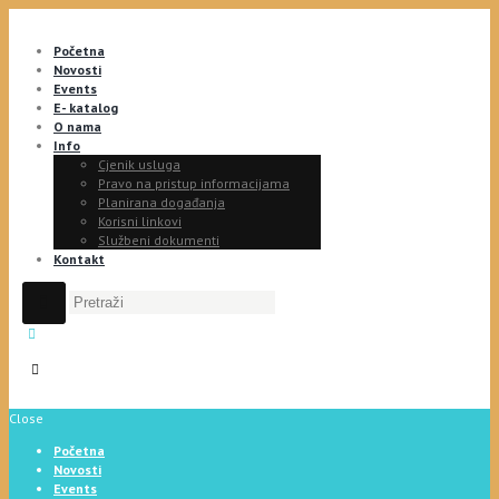
Početna
Novosti
Events
E- katalog
O nama
Info
Cjenik usluga
Pravo na pristup informacijama
Planirana događanja
Korisni linkovi
Službeni dokumenti
Kontakt
Close
Početna
Novosti
Events