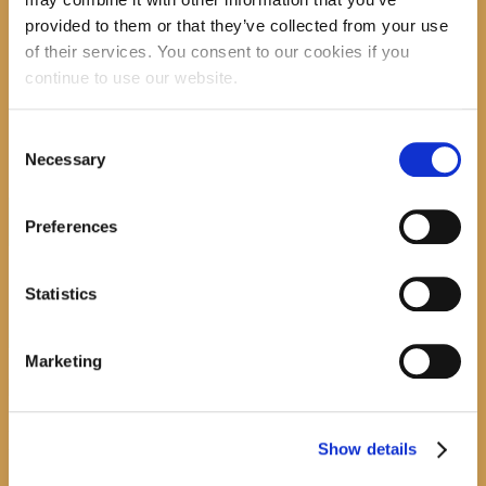
provided to them or that they’ve collected from your use
ili motivima iz
Sikstinske kapele
of their services. You consent to our cookies if you
continue to use our website.
Kako umjetnost i kultura mogu utjecati na
stvaranje boljeg svijeta čuti ćete u knjižnici ,
14. 7. u 19.00h (srijeda)
Consent
Dobro nam
Necessary
Selection
došli!
Search
Preferences
Statistics
recent posts
Marketing
Promocija zbirke pjesama "Iz staračkog domau
Makarskoj"-poshumno Tihorad Mijo Bartulović
Show details