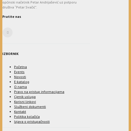
općinski načelnik Petar Andrijašević uz potporu
društva “Petar Svačić”.
Pratite nas
IZBORNIK
Početna
Events
Novosti
E-katalog
O nama
Pravo na pristup informacijama
Cjenik usluga
Korisni linkovi
Službeni dokumenti
Kontakt
Politika kolačića
Izjava o pristupačnosti