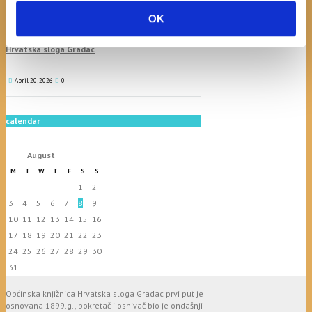
July 20, 2026
0
OK
Javni natječaj za imenovanje
ravnatelja/ravnateljice Općinske knjižnice
Hrvatska sloga Gradac
April 20, 2026
0
calendar
August
M
T
W
T
F
S
S
1
2
3
4
5
6
7
8
9
10
11
12
13
14
15
16
17
18
19
20
21
22
23
24
25
26
27
28
29
30
31
Općinska knjižnica Hrvatska sloga Gradac prvi put je
osnovana 1899.g., pokretač i osnivač bio je ondašnji