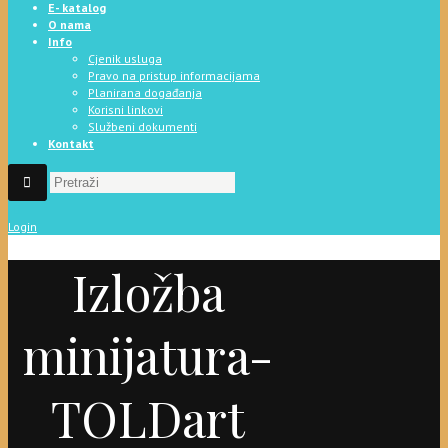
E- katalog
O nama
Info
Cjenik usluga
Pravo na pristup informacijama
Planirana događanja
Korisni linkovi
Službeni dokumenti
Kontakt
Login
Izložba
minijatura-
TOLDart