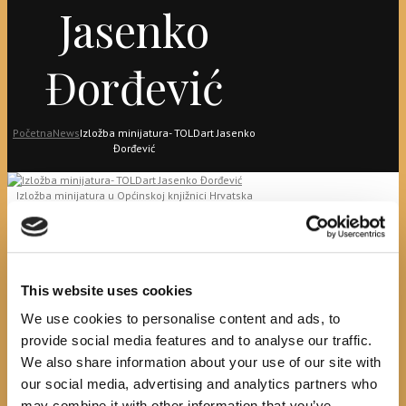
Jasenko
Đorđević
Početna
News
Izložba minijatura- TOLDart Jasenko
Đorđević
Izložba minijatura u Općinskoj knjižnici Hrvatska
sloga Gradac biti će izložena od 14. 7. -16. 7. 2021.
Riječ je o iznimno rijetkoj umjetničkoj grani izrade
minijaturnih skulptura u grafitu olovke autora
Jasenka Đorđevića – TOLDart
iz Tuzle (BiH).
O početcima kao i budućim planovima s autorom
umjetnikom ćemo popričati i svjedočiti nastajanju
This website uses cookies
skulpture
We use cookies to personalise content and ads, to
u knjižnici, 14.7., srijeda u 19h.
Jasenko svojim radovima uvijek nastoji odaslati
provide social media features and to analyse our traffic.
poruku čovječanstvu, bilo da je riječ o:
We also share information about your use of our site with
sirijskom dječaku
our social media, advertising and analytics partners who
samohranoj majci
may combine it with other information that you’ve