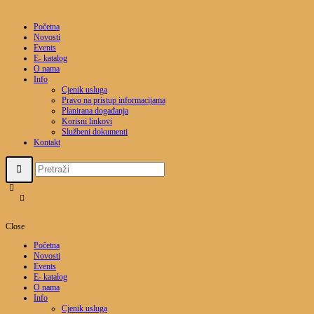
Početna
Novosti
Events
E- katalog
O nama
Info
Cjenik usluga
Pravo na pristup informacijama
Planirana događanja
Korisni linkovi
Službeni dokumenti
Kontakt
Close
Početna
Novosti
Events
E- katalog
O nama
Info
Cjenik usluga