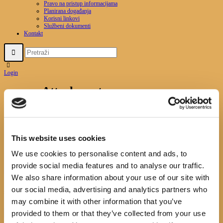
Pravo na pristup informacijama
Planirana događanja
Korisni linkovi
Službeni dokumenti
Kontakt
Login
Attachment:
FB_IMG_1703699988128
Početna
News
Izložba starih fotografija Gradca
Attachment:
FB_IMG_1703699988128
This website uses cookies
We use cookies to personalise content and ads, to
FB_IMG_1703699988128
provide social media features and to analyse our traffic.
We also share information about your use of our site with
No image description ...
our social media, advertising and analytics partners who
Search
may combine it with other information that you’ve
provided to them or that they’ve collected from your use