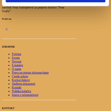
Općinska knjižnica Hrvatska sloga Gradac prvi put je
osnovana 1899.g., pokretač i osnivač bio je ondašnji općinski
načelnik Petar Andrijašević uz potporu društva “Petar
Svačić”.
Pratite nas
IZBORNIK
Početna
Events
Novosti
E-katalog
O nama
Pravo na pristup informacijama
Cjenik usluga
Korisni linkovi
Službeni dokumenti
Kontakt
Politika kolačića
Izjava o pristupačnosti
KONTAKT