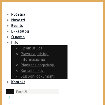
Početna
Novosti
Events
E- katalog
O nama
Info
Cjenik usluga
Pravo na pristup
informacijama
Planirana događanja
Korisni linkovi
Službeni dokumenti
Kontakt