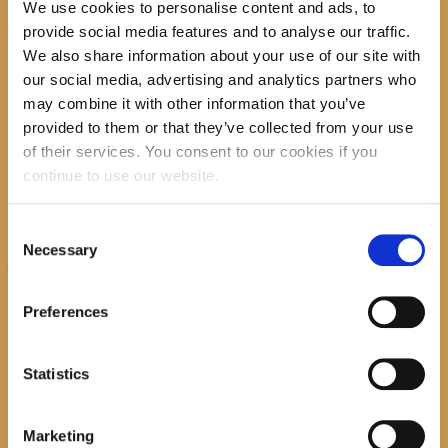
We use cookies to personalise content and ads, to
provide social media features and to analyse our traffic.
We also share information about your use of our site with
our social media, advertising and analytics partners who
Promocija zbirke pjesama "Iz
may combine it with other information that you’ve
staračkog domau Makarskoj"-
provided to them or that they’ve collected from your use
poshumno Tihorad Mijo Bartulović
of their services. You consent to our cookies if you
continue to use our website.
July 20, 2026
0
Consent
Necessary
Selection
Javni natječaj za imenovanje
ravnatelja/ravnateljice Općinske
knjižnice Hrvatska sloga Gradac
Preferences
April 20, 2026
0
Statistics
Marketing