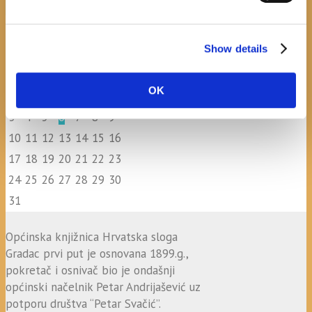
calendar
Show details
August
M
T
W
T
F
S
S
OK
1
2
3
4
5
6
7
8
9
10
11
12
13
14
15
16
17
18
19
20
21
22
23
24
25
26
27
28
29
30
31
Općinska knjižnica Hrvatska sloga
Gradac prvi put je osnovana 1899.g.,
pokretač i osnivač bio je ondašnji
općinski načelnik Petar Andrijašević uz
potporu društva “Petar Svačić”.