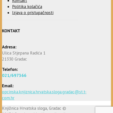
Kontakt
Politika kolačića
Izjava o pristupačnosti
KONTAKT
Adresa:
Ulica Stjepana Radića 1
21330 Gradac
Telefon:
021/697366
Email:
opcinska.knjiznica.hrvatska.sloga.gradac@st.t-
com.hr
Knjižnica Hrvatska sloga, Gradac ©