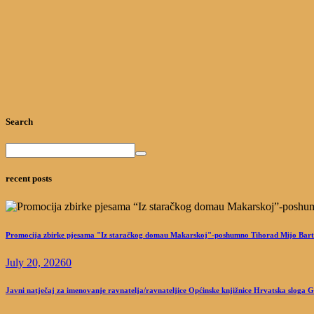
Search
recent posts
Promocija zbirke pjesama "Iz staračkog domau Makarskoj"-poshumno Tihorad Mijo Bart
July 20, 2026
0
Javni natječaj za imenovanje ravnatelja/ravnateljice Općinske knjižnice Hrvatska sloga 