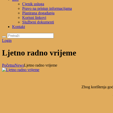
Cjenik usluga
Pravo na pristup informacijama
Planirana događanja
Korisni linkovi
Službeni dokumenti
Kontakt
Login
Ljetno radno vrijeme
Početna
News
Ljetno radno vrijeme
Zbog korištenja god