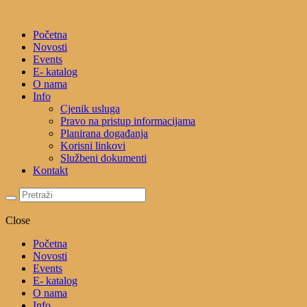
Početna
Novosti
Events
E- katalog
O nama
Info
Cjenik usluga
Pravo na pristup informacijama
Planirana događanja
Korisni linkovi
Službeni dokumenti
Kontakt
Close
Početna
Novosti
Events
E- katalog
O nama
Info