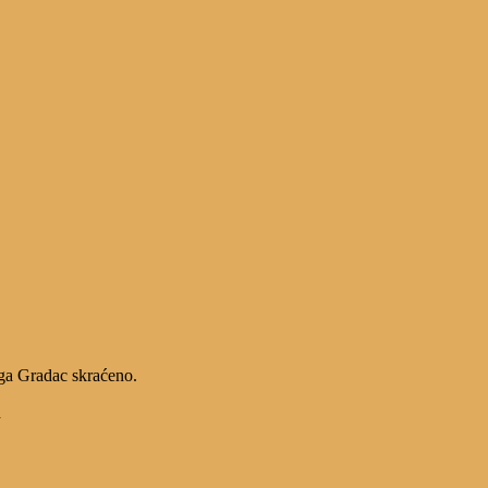
oga Gradac skraćeno.
h