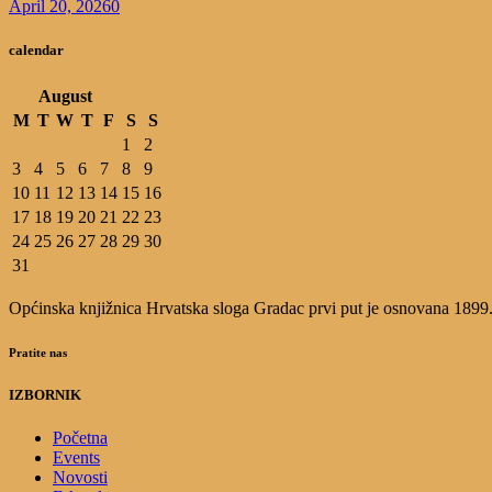
April 20, 2026
0
calendar
August
M
T
W
T
F
S
S
1
2
3
4
5
6
7
8
9
10
11
12
13
14
15
16
17
18
19
20
21
22
23
24
25
26
27
28
29
30
31
Općinska knjižnica Hrvatska sloga Gradac prvi put je osnovana 1899.g.
Pratite nas
IZBORNIK
Početna
Events
Novosti