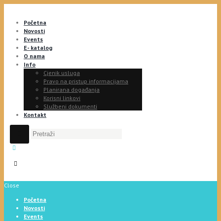
Početna
Novosti
Events
E- katalog
O nama
Info
Cjenik usluga
Pravo na pristup informacijama
Planirana događanja
Korisni linkovi
Službeni dokumenti
Kontakt
Close
Početna
Novosti
Events