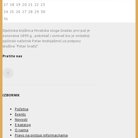
17
18
19
20
21
22
23
24
25
26
27
28
29
30
31
Općinska knjižnica Hrvatska sloga Gradac prvi put je
osnovana 1899.g., pokretač i osnivač bio je ondašnji
općinski načelnik Petar Andrijašević uz potporu
društva “Petar Svačić”.
Pratite nas
IZBORNIK
Početna
Events
Novosti
E-katalog
O nama
Pravo na pristup informacijama