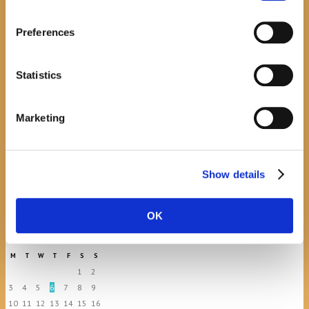
Preferences
Promocija zbirke pjesama "Iz staračkog domau
Makarskoj"-poshumno Tihorad Mijo Bartulović
Statistics
July 20, 2026
0
Javni natječaj za imenovanje
Marketing
ravnatelja/ravnateljice Općinske knjižnice
Hrvatska sloga Gradac
April 20, 2026
0
Show details
calendar
OK
August
M
T
W
T
F
S
S
1
2
3
4
5
6
7
8
9
10
11
12
13
14
15
16