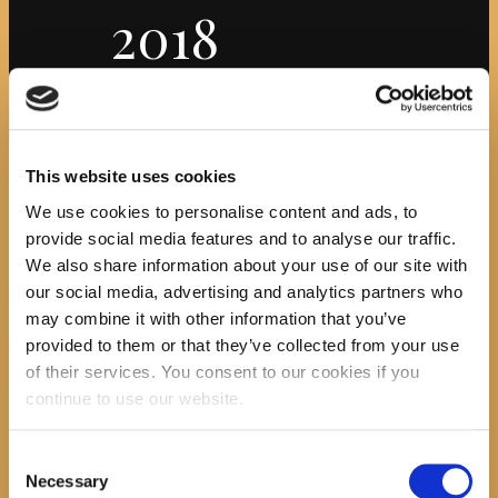
2018
Početna
News
"Mala škola talijanskog
jezika"
Attachment: PLAKAT TALIJANSKI 2018
PLAKAT
This website uses cookies
We use cookies to personalise content and ads, to
TALIJANSKI 2018
provide social media features and to analyse our traffic.
We also share information about your use of our site with
our social media, advertising and analytics partners who
No image description ...
may combine it with other information that you’ve
provided to them or that they’ve collected from your use
Search
of their services. You consent to our cookies if you
continue to use our website.
Consent
Necessary
Selection
recent posts