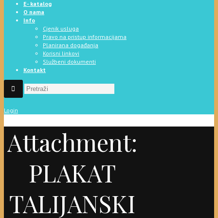
E- katalog
O nama
Info
Cjenik usluga
Pravo na pristup informacijama
Planirana događanja
Korisni linkovi
Službeni dokumenti
Kontakt
Login
Attachment:
PLAKAT
TALIJANSKI