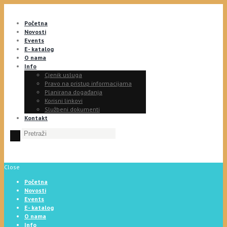
Početna
Novosti
Events
E- katalog
O nama
Info
Cjenik usluga
Pravo na pristup informacijama
Planirana događanja
Korisni linkovi
Službeni dokumenti
Kontakt
Close
Početna
Novosti
Events
E- katalog
O nama
Info