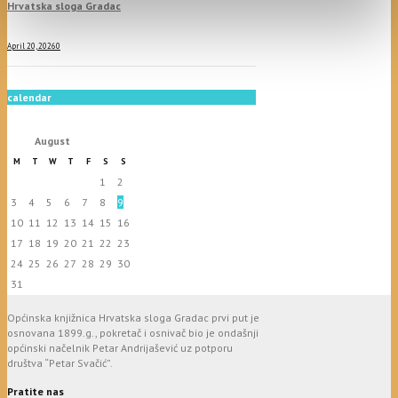
Hrvatska sloga Gradac
April 20, 2026
0
calendar
August
M
T
W
T
F
S
S
1
2
3
4
5
6
7
8
9
10
11
12
13
14
15
16
17
18
19
20
21
22
23
24
25
26
27
28
29
30
31
Općinska knjižnica Hrvatska sloga Gradac prvi put je
osnovana 1899.g., pokretač i osnivač bio je ondašnji
općinski načelnik Petar Andrijašević uz potporu
društva “Petar Svačić”.
Pratite nas