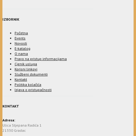
IZBORNIK
Početna
Events
Novosti
E-katalog
O nama
Pravo na pristup informacijama
Cjenik usluga
Korisni linkovi
Službeni dokumenti
Kontakt
Politika kolačića
Izjava o pristupačnosti
KONTAKT
Adresa:
Ulica Stjepana Radića 1
21330 Gradac