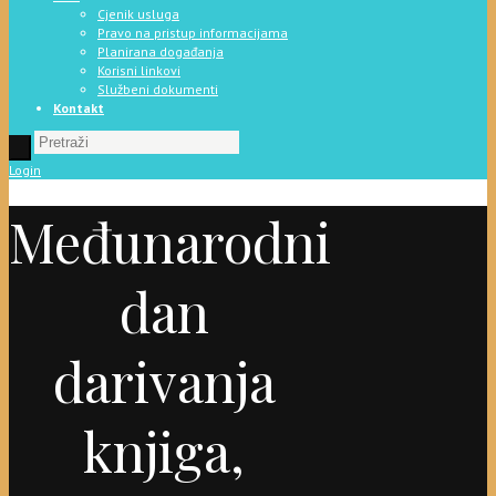
Cjenik usluga
Pravo na pristup informacijama
Planirana događanja
Korisni linkovi
Službeni dokumenti
Kontakt
Login
Međunarodni
dan
darivanja
knjiga,