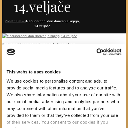
14.veljače
Početna
News
Međunarodni dan darivanja knjiga,
14.veljače
Pozivamo Vas na obilježavanje Međunarodnog
dana darivanja knjiga, 14. veljače 2018.g.,koji se i
ove godine odvija pod sloganom
“ČITAM, DAM, SRETAN SAM- SVOJU KNJIGU DARUJ I
TUĐE SRCE OBRADUJ”
This website uses cookies
We use cookies to personalise content and ads, to
provide social media features and to analyse our traffic.
Prikupljati ćemo slikovnice za mališane u SOS
We also share information about your use of our site with
dječjim selima. Potaknite vaše dijete na darivanje
our social media, advertising and analytics partners who
onih koji su imali nešto manje sreće.
Slikovnice se mogu donijeti u knjižnicu, 14.veljače
may combine it with other information that you’ve
(srijeda), u 16.00h, kada ćemo započeti i s
provided to them or that they’ve collected from your use
projektom “Mama čita” u sklopu nacionalne
kampanje “Čitaj mi”, kako bi ukazali na važnost
of their services. You consent to our cookies if you
čitanja od najranije djetetove dobi. Projekt je