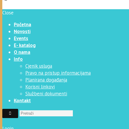
Close
Početna
Novosti
Events
E- katalog
O nama
Info
Cjenik usluga
Pravo na pristup informacijama
Planirana događanja
Korisni linkovi
Službeni dokumenti
Kontakt
Login