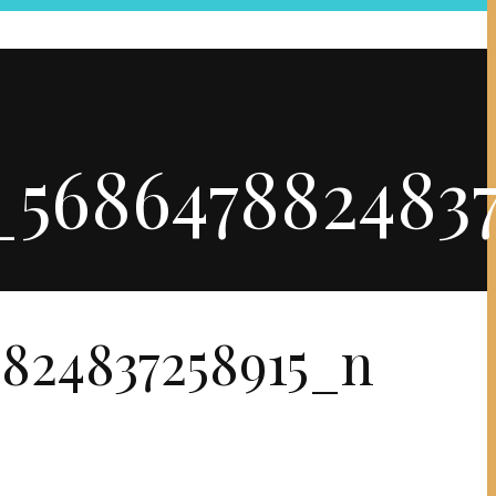
_5686478824837
824837258915_n