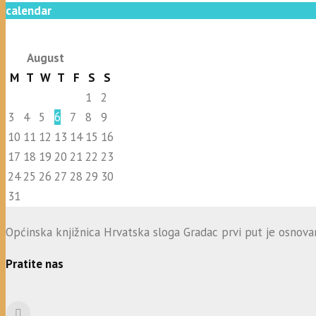
calendar
August
M
T
W
T
F
S
S
1
2
3
4
5
6
7
8
9
10
11
12
13
14
15
16
17
18
19
20
21
22
23
24
25
26
27
28
29
30
31
Općinska knjižnica Hrvatska sloga Gradac prvi put je osnovana
Pratite nas