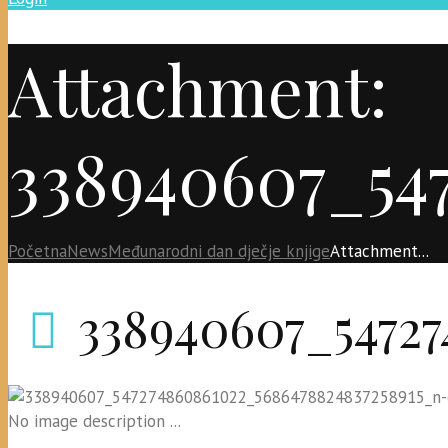
Attachment:
338940607_54
Početna
News
Međunarodni dan dječje knjige
Attachment...
338940607_54727
No image description ...