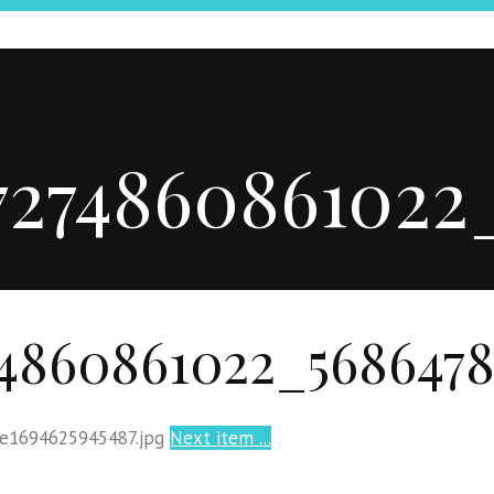
7274860861022
4860861022_5686478
Next item
...