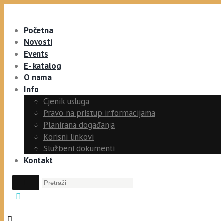
Početna
Novosti
Events
E- katalog
O nama
Info
Cjenik usluga
Pravo na pristup informacijama
Planirana događanja
Korisni linkovi
Službeni dokumenti
Kontakt