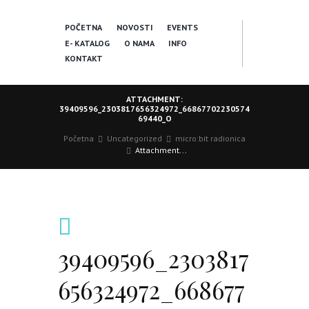
POČETNA
NOVOSTI
EVENTS
E- KATALOG
O NAMA
INFO
KONTAKT
ATTACHMENT:
39409596_2303817656324972_66867702230574
69440_O
Početna
Uncategorized
micro:bit radionica
Attachment...
39409596_2303817
656324972_668677