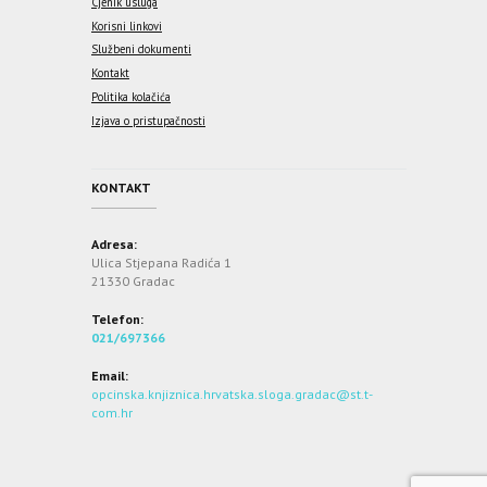
Cjenik usluga
Korisni linkovi
Službeni dokumenti
Kontakt
Politika kolačića
Izjava o pristupačnosti
KONTAKT
Adresa:
Ulica Stjepana Radića 1
21330 Gradac
Telefon:
021/697366
Email:
opcinska.knjiznica.hrvatska.sloga.gradac@st.t-
com.hr