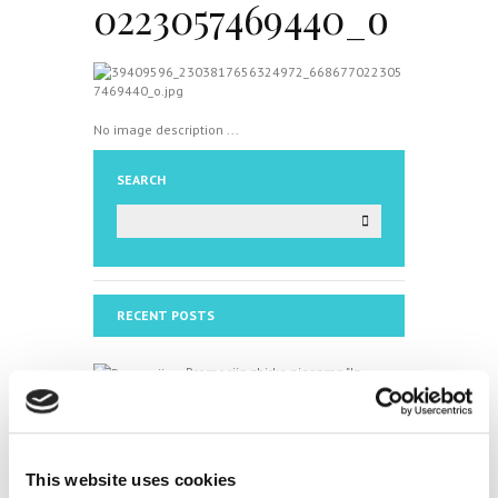
0223057469440_o
No image description ...
SEARCH
RECENT POSTS
Promocija zbirke pjesama "Iz
staračkog domau Makarskoj"-
poshumno Tihorad Mijo Bartulović
July 20, 2026
0
This website uses cookies
Javni natječaj za imenovanje