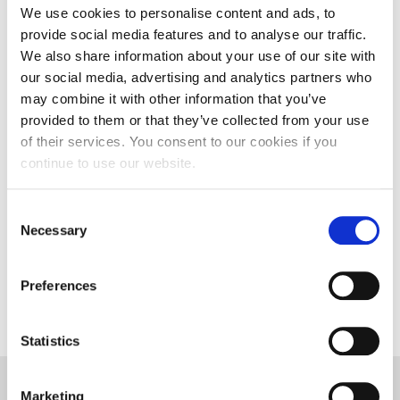
ravnatelja/ravnateljice Općinske knjižnice Hrvatska
We use cookies to personalise content and ads, to
sloga Gradac
provide social media features and to analyse our traffic.
April 20, 2026
0
We also share information about your use of our site with
our social media, advertising and analytics partners who
CALENDAR
may combine it with other information that you’ve
provided to them or that they’ve collected from your use
of their services. You consent to our cookies if you
August
continue to use our website.
M
T
W
T
F
S
S
1
2
C
3
4
5
6
7
8
9
Necessary
o
10
11
12
13
14
15
16
n
17
18
19
20
21
22
23
s
Preferences
24
25
26
27
28
29
30
e
31
n
t
Statistics
S
e
Marketing