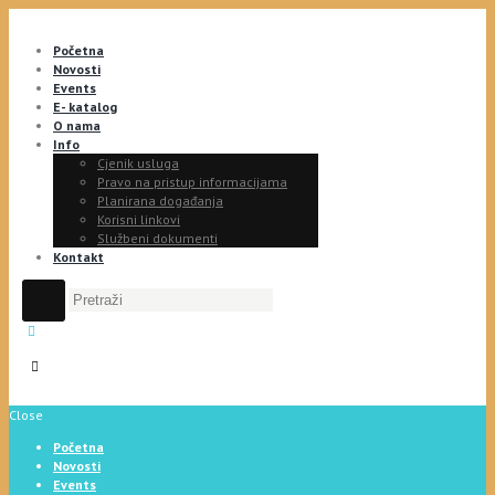
Početna
Novosti
Events
E- katalog
O nama
Info
Cjenik usluga
Pravo na pristup informacijama
Planirana događanja
Korisni linkovi
Službeni dokumenti
Kontakt
Close
Početna
Novosti
Events