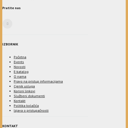
Pratite nas
IZBORNIK
Početna
Events
Novosti
E-katalog
O nama
Pravo na pristup informacijama
Cjenik usluga
Korisni linkovi
Službeni dokumenti
Kontakt
Politika kolačića
Izjava o pristupačnosti
KONTAKT