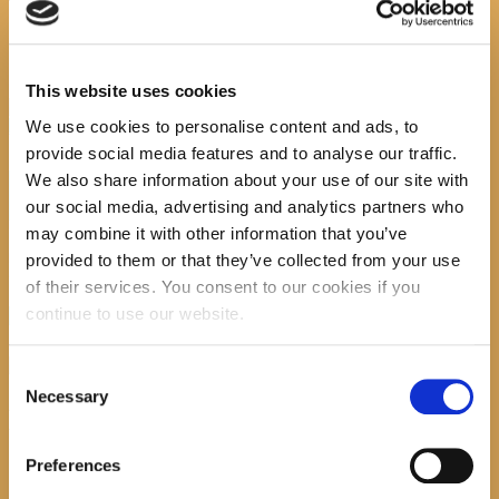
ćak.7
This website uses cookies
Previous item
ćakulaonica 2018
Next
We use cookies to personalise content and ads, to
item
ćak 8
No image description ...
provide social media features and to analyse our traffic.
We also share information about your use of our site with
Search
our social media, advertising and analytics partners who
may combine it with other information that you’ve
provided to them or that they’ve collected from your use
of their services. You consent to our cookies if you
continue to use our website.
recent posts
Consent
Necessary
Selection
Promocija zbirke pjesama "Iz staračkog domau
Makarskoj"-poshumno Tihorad Mijo Bartulović
Preferences
July 20, 2026
0