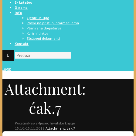
E- katalog
O nama
Info
Cjenik usluga
Pravo na pristup informacijama
Planirana događanja
Korisni linkovi
Službeni dokumenti
Kontakt
Login
Attachment:
ćak.7
Početna
News
Mjesec hrvatske knjige
15.10.-15.11.2018.
Attachment: ćak.7