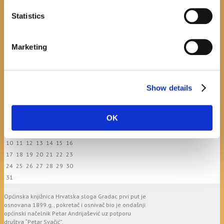
Javni natječaj za imenovanje
ravnatelja/ravnateljice Općinske knjižnice
Statistics
Hrvatska sloga Gradac
April 20, 2026
0
Marketing
calendar
Show details
August
M
T
W
T
F
S
S
OK
1
2
3
4
5
6
7
8
9
10
11
12
13
14
15
16
17
18
19
20
21
22
23
24
25
26
27
28
29
30
31
Općinska knjižnica Hrvatska sloga Gradac prvi put je
osnovana 1899.g., pokretač i osnivač bio je ondašnji
općinski načelnik Petar Andrijašević uz potporu
društva “Petar Svačić”.