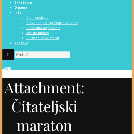
E- katalog
O nama
Info
Cjenik usluga
Pravo na pristup informacijama
Planirana događanja
Korisni linkovi
Službeni dokumenti
Kontakt
Login
Attachment:
Čitateljski
maraton