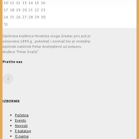
10
11
12
13
14
15
16
17
18
19
20
21
22
23
24
25
26
27
28
29
30
31
Općinska knjižnica Hrvatska sloga Gradac prvi put je
osnovana 1899.g., pokretač i osnivač bio je ondašnji
općinski načelnik Petar Andrijašević uz potporu
društva “Petar Svačić”.
Pratite nas
IZBORNIK
Početna
Events
Novosti
E-katalog
O nama