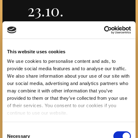
23.10.
Početna
News
Mjesec hrvatske knjige 15.10.-15.11.
2021.
Attachment: Čitateljski maraton 23.10.
Čitateljski
This website uses cookies
We use cookies to personalise content and ads, to
maraton 23.10.
provide social media features and to analyse our traffic.
We also share information about your use of our site with
Previous item
our social media, advertising and analytics partners who
plakat_kviza_2021
Next item
Goran Blažević
may combine it with other information that you’ve
No image description ...
provided to them or that they’ve collected from your use
Search
of their services. You consent to our cookies if you
continue to use our website.
Consent
Necessary
Selection