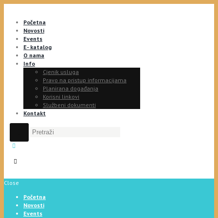
Početna
Novosti
Events
E- katalog
O nama
Info
Cjenik usluga
Pravo na pristup informacijama
Planirana događanja
Korisni linkovi
Službeni dokumenti
Kontakt
Close
Početna
Novosti
Events