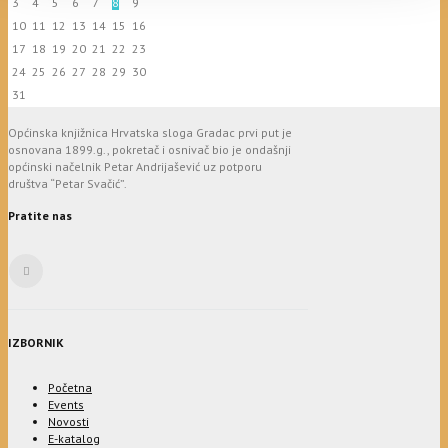
3
4
5
6
7
8
9
10
11
12
13
14
15
16
17
18
19
20
21
22
23
24
25
26
27
28
29
30
31
Općinska knjižnica Hrvatska sloga Gradac prvi put je
osnovana 1899.g., pokretač i osnivač bio je ondašnji
općinski načelnik Petar Andrijašević uz potporu
društva “Petar Svačić”.
Pratite nas
IZBORNIK
Početna
Events
Novosti
E-katalog