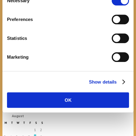
Necessary
Selection
recent posts
Preferences
Promocija zbirke pjesama "Iz staračkog domau
Makarskoj"-poshumno Tihorad Mijo Bartulović
Statistics
July 20, 2026
0
Marketing
Javni natječaj za imenovanje
ravnatelja/ravnateljice Općinske knjižnice
Hrvatska sloga Gradac
Show details
April 20, 2026
0
OK
calendar
August
M
T
W
T
F
S
S
1
2