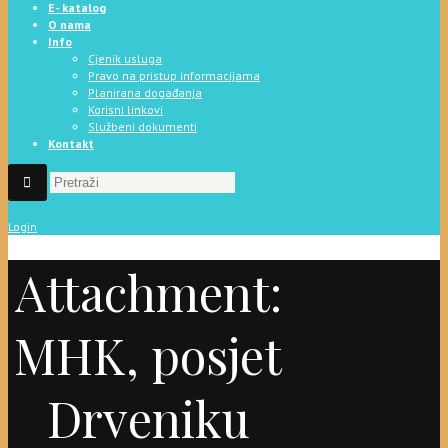
E- katalog
O nama
Info
Cjenik usluga
Pravo na pristup informacijama
Planirana događanja
Korisni linkovi
Službeni dokumenti
Kontakt
Login
Attachment:
MHK, posjet
Drveniku