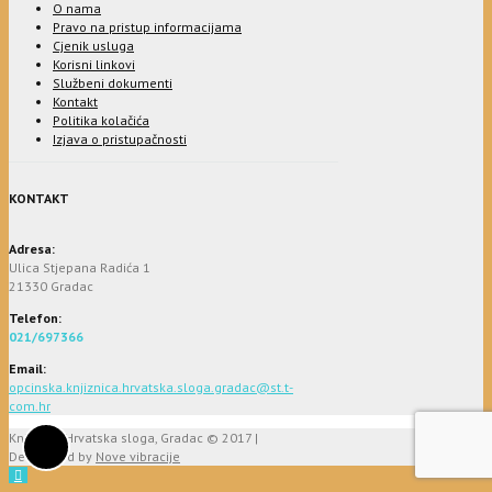
O nama
Pravo na pristup informacijama
Cjenik usluga
Korisni linkovi
Službeni dokumenti
Kontakt
Politika kolačića
Izjava o pristupačnosti
KONTAKT
Adresa:
Ulica Stjepana Radića 1
21330 Gradac
Telefon:
021/697366
Email:
opcinska.knjiznica.hrvatska.sloga.gradac@st.t-
com.hr
Knjižnica Hrvatska sloga, Gradac © 2017 |
Developed by
Nove vibracije