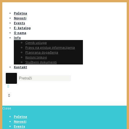
Početna
Novosti
Events
E- katalog
O nama
Info
Cjenik usluga
Pravo na pristup informacijama
Planirana događanja
Korisni linkovi
Službeni dokumenti
Kontakt
Close
Početna
Novosti
Events