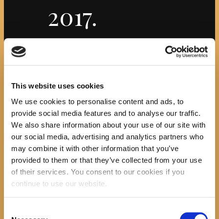
2017.
Početna
News
Mjesec hrvatske knjige 2017./
Knjižničarka u...
Attachment: MHK, posjet Drveniku
2017.
MHK, posjet
This website uses cookies
We use cookies to personalise content and ads, to
Drveniku 2017.
provide social media features and to analyse our traffic.
We also share information about your use of our site with
our social media, advertising and analytics partners who
Previous item
Drv. vrtić
Next item
dvr,vrtić
may combine it with other information that you’ve
No image description ...
provided to them or that they’ve collected from your use
Search
of their services. You consent to our cookies if you
continue to use our website.
Consent