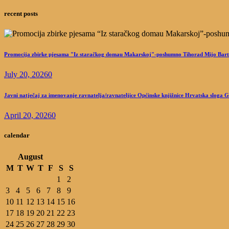
recent posts
Promocija zbirke pjesama "Iz staračkog domau Makarskoj"-poshumno Tihorad Mijo Bart
July 20, 2026
0
Javni natječaj za imenovanje ravnatelja/ravnateljice Općinske knjižnice Hrvatska sloga 
April 20, 2026
0
calendar
August
M
T
W
T
F
S
S
1
2
3
4
5
6
7
8
9
10
11
12
13
14
15
16
17
18
19
20
21
22
23
24
25
26
27
28
29
30