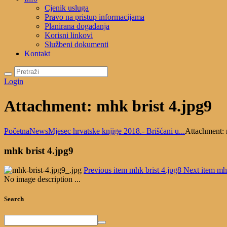
Cjenik usluga
Pravo na pristup informacijama
Planirana događanja
Korisni linkovi
Službeni dokumenti
Kontakt
Login
Attachment: mhk brist 4.jpg9
Početna
News
Mjesec hrvatske knjige 2018.- Brišćani u...
Attachment: 
mhk brist 4.jpg9
Previous item
mhk brist 4.jpg8
Next item
mhk
No image description ...
Search