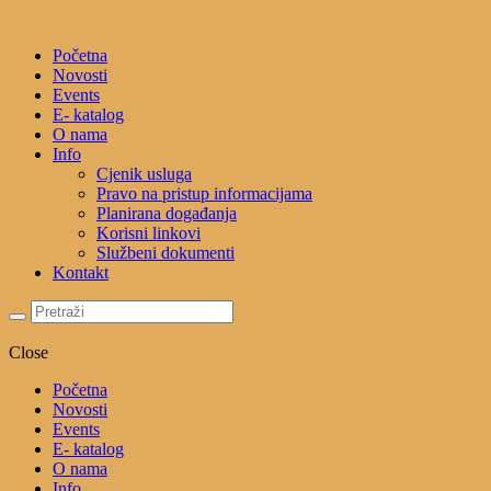
Početna
Novosti
Events
E- katalog
O nama
Info
Cjenik usluga
Pravo na pristup informacijama
Planirana događanja
Korisni linkovi
Službeni dokumenti
Kontakt
Close
Početna
Novosti
Events
E- katalog
O nama
Info