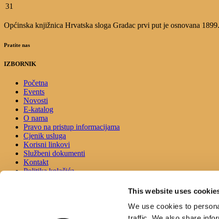
31
Općinska knjižnica Hrvatska sloga Gradac prvi put je osnovana 1899.g.
Pratite nas
IZBORNIK
Početna
Events
Novosti
E-katalog
O nama
Pravo na pristup informacijama
Cjenik usluga
Korisni linkovi
Službeni dokumenti
Kontakt
Politika kolačića
Izjava o pristupačnosti
This website uses cookie
KONTAKT
We use cookies to personal
traffic. We also share info
Adresa: