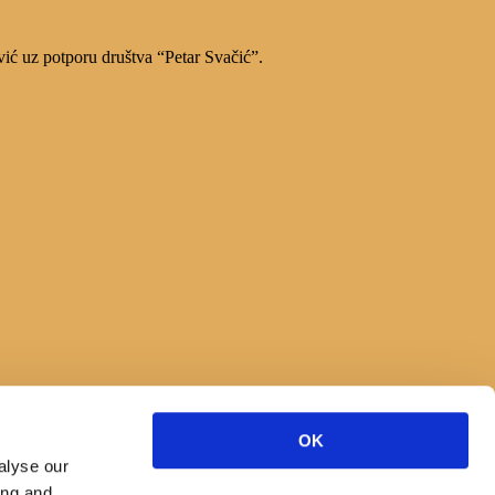
vić uz potporu društva “Petar Svačić”.
OK
alyse our
ing and