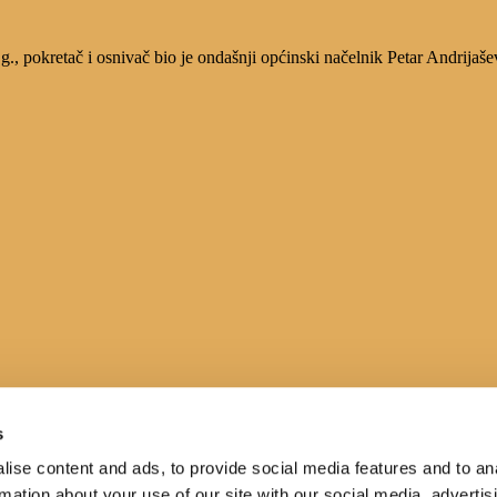
, pokretač i osnivač bio je ondašnji općinski načelnik Petar Andrijaše
s
ise content and ads, to provide social media features and to an
rmation about your use of our site with our social media, advertis