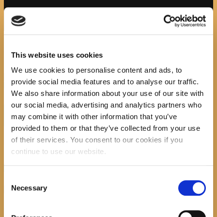
Početna
News
Mjesec hrvatske knjige 2018. U
gostima Dv...
Attachment: gra mhk 2018
gra mhk 2018
This website uses cookies
We use cookies to personalise content and ads, to
Previous item
gra mhk 4
Next
provide social media features and to analyse our traffic.
item
...
We also share information about your use of our site with
No image description ...
our social media, advertising and analytics partners who
Search
may combine it with other information that you’ve
provided to them or that they’ve collected from your use
of their services. You consent to our cookies if you
continue to use our website.
recent posts
Consent
Necessary
Selection
Promocija zbirke pjesama "Iz staračkog domau
Makarskoj"-poshumno Tihorad Mijo Bartulović