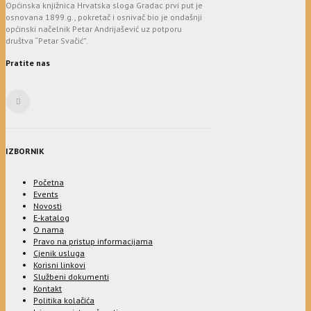
Općinska knjižnica Hrvatska sloga Gradac prvi put je
osnovana 1899.g., pokretač i osnivač bio je ondašnji
općinski načelnik Petar Andrijašević uz potporu
društva “Petar Svačić”.
Pratite nas
IZBORNIK
Početna
Events
Novosti
E-katalog
O nama
Pravo na pristup informacijama
Cjenik usluga
Korisni linkovi
Službeni dokumenti
Kontakt
Politika kolačića