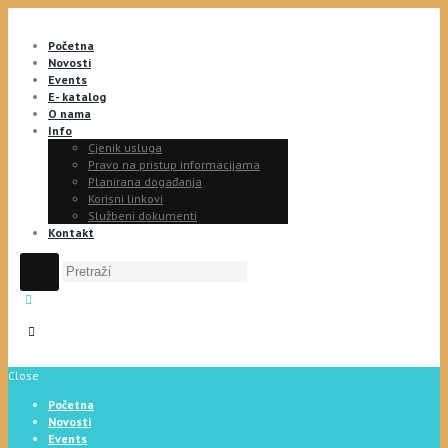
Početna
Novosti
Events
E- katalog
O nama
Info
Cjenik usluga
Pravo na pristup informacijama
Planirana događanja
Korisni linkovi
Službeni dokumenti
Kontakt
Close
Početna
Novosti
Events