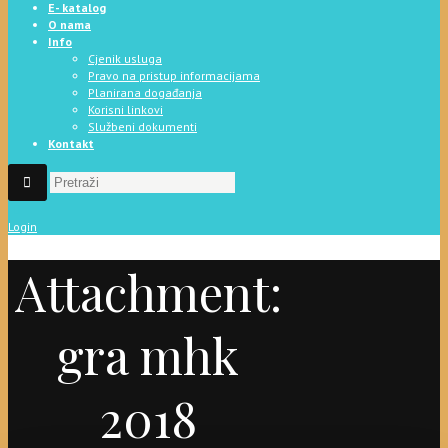
E- katalog
O nama
Info
Cjenik usluga
Pravo na pristup informacijama
Planirana događanja
Korisni linkovi
Službeni dokumenti
Kontakt
Login
Attachment:
gra mhk
2018