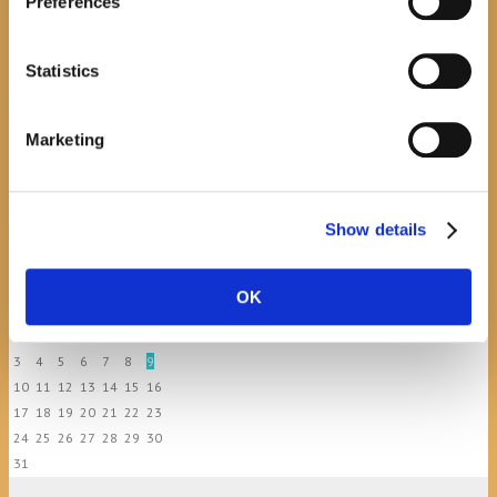
Preferences
July 20, 2026
0
Statistics
Javni natječaj za imenovanje
ravnatelja/ravnateljice Općinske knjižnice
Hrvatska sloga Gradac
Marketing
April 20, 2026
0
Show details
calendar
August
OK
M
T
W
T
F
S
S
1
2
3
4
5
6
7
8
9
10
11
12
13
14
15
16
17
18
19
20
21
22
23
24
25
26
27
28
29
30
31