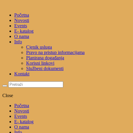
Početna
Novosti
Events
E- katalog
O nama
Info
Cjenik usluga
Pravo na pristup informacijama
Planirana događanja
Korisni linkovi
Službeni dokumenti
Kontakt
Close
Početna
Novosti
Events
E- katalog
O nama
Info