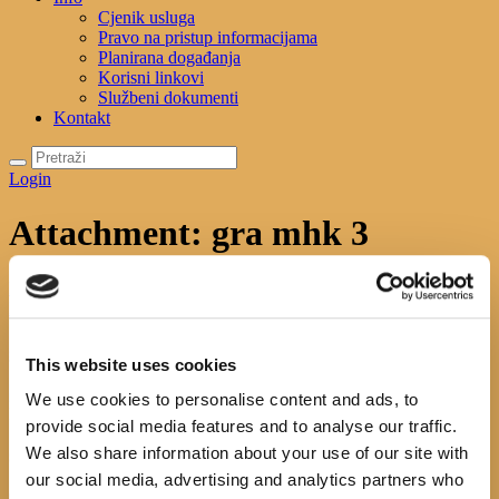
Cjenik usluga
Pravo na pristup informacijama
Planirana događanja
Korisni linkovi
Službeni dokumenti
Kontakt
Login
Attachment: gra mhk 3
Početna
News
Mjesec hrvatske knjige 2018. U gostima
Dv...
Attachment: gra mhk 3
gra mhk 3
This website uses cookies
Previous item
gra mhk 2
Next item
gra mhk 4
We use cookies to personalise content and ads, to
No image description ...
provide social media features and to analyse our traffic.
We also share information about your use of our site with
Search
our social media, advertising and analytics partners who