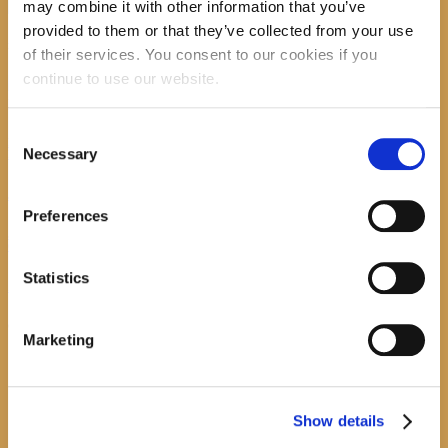
may combine it with other information that you’ve
provided to them or that they’ve collected from your use
recent posts
of their services. You consent to our cookies if you
continue to use our website.
Consent
Promocija zbirke pjesama "Iz staračkog domau Makarskoj"-poshumno Tihorad Mijo
Necessary
Bartulović
Selection
July 20, 2026
0
Preferences
Javni natječaj za imenovanje ravnatelja/ravnateljice Općinske knjižnice Hrvatska sloga
Gradac
Statistics
April 20, 2026
0
calendar
Marketing
August
M
T
W
T
F
S
S
1
2
Show details
3
4
5
6
7
8
9