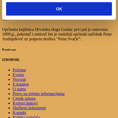
10
11
12
13
14
15
16
17
18
19
20
21
22
23
OK
24
25
26
27
28
29
30
31
Općinska knjižnica Hrvatska sloga Gradac prvi put je osnovana
1899.g., pokretač i osnivač bio je ondašnji općinski načelnik Petar
Andrijašević uz potporu društva “Petar Svačić”.
Pratite nas
IZBORNIK
Početna
Events
Novosti
E-katalog
O nama
Pravo na pristup informacijama
Cjenik usluga
Korisni linkovi
Službeni dokumenti
Kontakt
Politika kolačića