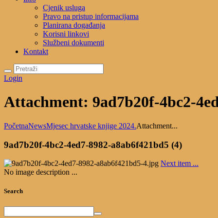
Cjenik usluga
Pravo na pristup informacijama
Planirana događanja
Korisni linkovi
Službeni dokumenti
Kontakt
Login
Attachment: 9ad7b20f-4bc2-4ed
Početna
News
Mjesec hrvatske knjige 2024.
Attachment...
9ad7b20f-4bc2-4ed7-8982-a8ab6f421bd5 (4)
Next item
...
No image description ...
Search