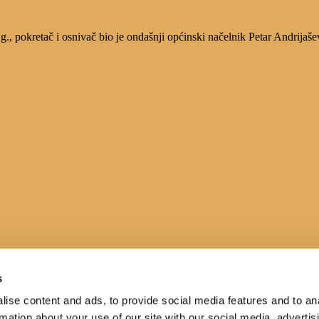
, pokretač i osnivač bio je ondašnji općinski načelnik Petar Andrijaše
s
ise content and ads, to provide social media features and to an
rmation about your use of our site with our social media, advertis