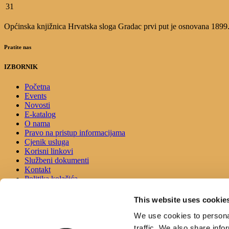
31
Općinska knjižnica Hrvatska sloga Gradac prvi put je osnovana 1899.g.
Pratite nas
IZBORNIK
Početna
Events
Novosti
E-katalog
O nama
Pravo na pristup informacijama
Cjenik usluga
Korisni linkovi
Službeni dokumenti
Kontakt
Politika kolačića
Izjava o pristupačnosti
This website uses cookie
KONTAKT
We use cookies to personal
traffic. We also share info
Adresa: