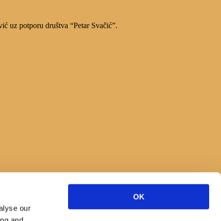
vić uz potporu društva “Petar Svačić”.
OK
alyse our
ing and