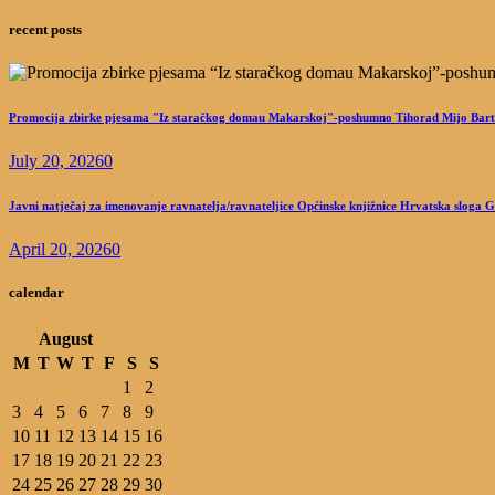
recent posts
Promocija zbirke pjesama "Iz staračkog domau Makarskoj"-poshumno Tihorad Mijo Bart
July 20, 2026
0
Javni natječaj za imenovanje ravnatelja/ravnateljice Općinske knjižnice Hrvatska sloga 
April 20, 2026
0
calendar
August
M
T
W
T
F
S
S
1
2
3
4
5
6
7
8
9
10
11
12
13
14
15
16
17
18
19
20
21
22
23
24
25
26
27
28
29
30