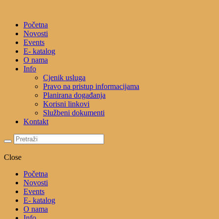
Početna
Novosti
Events
E- katalog
O nama
Info
Cjenik usluga
Pravo na pristup informacijama
Planirana događanja
Korisni linkovi
Službeni dokumenti
Kontakt
Close
Početna
Novosti
Events
E- katalog
O nama
Info