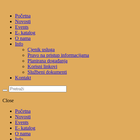
Početna
Novosti
Events
E- katalog
O nama
Info
Cjenik usluga
Pravo na pristup informacijama
Planirana događanja
Korisni linkovi
Službeni dokumenti
Kontakt
Close
Početna
Novosti
Events
E- katalog
O nama
Info