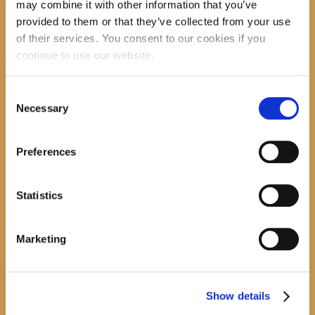
may combine it with other information that you’ve
provided to them or that they’ve collected from your use
recent posts
of their services. You consent to our cookies if you
continue to use our website.
Consent
Promocija zbirke pjesama "Iz staračkog domau Makarskoj"-poshumno Tihorad Mijo
Necessary
Bartulović
Selection
July 20, 2026
0
Preferences
Javni natječaj za imenovanje ravnatelja/ravnateljice Općinske knjižnice Hrvatska sloga
Gradac
Statistics
April 20, 2026
0
calendar
Marketing
August
M
T
W
T
F
S
S
1
2
Show details
3
4
5
6
7
8
9