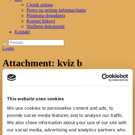
Cjenik usluga
Pravo na pristup informacijama
Planirana događanja
Korisni linkovi
Službeni dokumenti
Kontakt
Login
Attachment: kviz b
Početna
Uncategorized
Nacionalni kviz za poticanje
čitanja
Attachment: kviz b
kviz b
This website uses cookies
Previous item
kviz 1
We use cookies to personalise content and ads, to
No image description ...
provide social media features and to analyse our traffic.
We also share information about your use of our site with
Search
our social media, advertising and analytics partners who