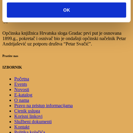
10
11
12
13
14
15
16
17
18
19
20
21
22
23
OK
24
25
26
27
28
29
30
31
Općinska knjižnica Hrvatska sloga Gradac prvi put je osnovana
1899.g., pokretač i osnivač bio je ondašnji općinski načelnik Petar
Andrijašević uz potporu društva “Petar Svačić”.
Pratite nas
IZBORNIK
Početna
Events
Novosti
E-katalog
O nama
Pravo na pristup informacijama
Cjenik usluga
Korisni linkovi
Službeni dokumenti
Kontakt
Politika kolačića