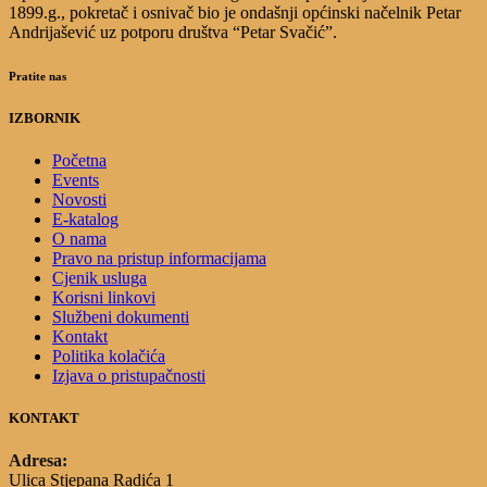
1899.g., pokretač i osnivač bio je ondašnji općinski načelnik Petar
Andrijašević uz potporu društva “Petar Svačić”.
Pratite nas
IZBORNIK
Početna
Events
Novosti
E-katalog
O nama
Pravo na pristup informacijama
Cjenik usluga
Korisni linkovi
Službeni dokumenti
Kontakt
Politika kolačića
Izjava o pristupačnosti
KONTAKT
Adresa:
Ulica Stjepana Radića 1