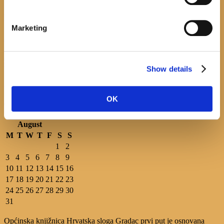
Promocija zbirke pjesama "Iz staračkog domau Makarskoj"-poshumno Tihorad Mijo
Bartulović
Marketing
July 20, 2026
0
Javni natječaj za imenovanje ravnatelja/ravnateljice Općinske knjižnice Hrvatska sloga
Gradac
Show details
April 20, 2026
0
OK
calendar
August
M
T
W
T
F
S
S
1
2
3
4
5
6
7
8
9
10
11
12
13
14
15
16
17
18
19
20
21
22
23
24
25
26
27
28
29
30
31
Općinska knjižnica Hrvatska sloga Gradac prvi put je osnovana