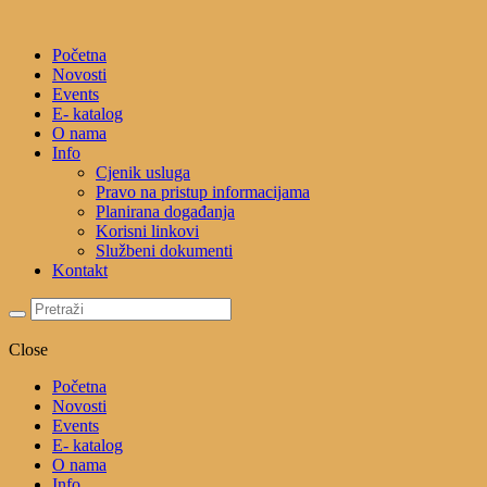
Početna
Novosti
Events
E- katalog
O nama
Info
Cjenik usluga
Pravo na pristup informacijama
Planirana događanja
Korisni linkovi
Službeni dokumenti
Kontakt
Close
Početna
Novosti
Events
E- katalog
O nama
Info