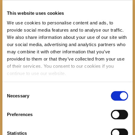
biol. o nastanku Biokova, veličini Parka prirode, biljnom i
životinjskom svijetu i bez straha isprobali simulator potresa . U
Gradskom muzeju smo razgledali eksponate o kojima nam baba
This website uses cookies
Kate već godinama priča u Ćakulaonici. Nakon svega, zasladili smo
We use cookies to personalise content and ads, to
se s najboljim u Makarskoj!
Prošetali smo i prekrasnim božićnim gradom gdje se sprema prava
provide social media features and to analyse our traffic.
božićna čarolija .
We also share information about your use of our site with
Na izletu nam je samo malo nedostajala najveća ćakulona, baba
our social media, advertising and analytics partners who
Kate koja je zbog velikog posla u kužini morala ostati doma .
may combine it with other information that you’ve
Do slijedeće godine ćakulajte do mile volje!
provided to them or that they’ve collected from your use
of their services. You consent to our cookies if you
continue to use our website.
Search
Consent
Necessary
Selection
recent posts
Preferences
Statistics