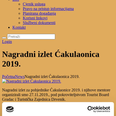
Cjenik usluga
Pravo na pristup informacijama
Planirana događanja
Korisni linkovi
Službeni dokumenti
Kontakt
Login
Nagradni izlet Ćakulaonica
2019.
Početna
News
Nagradni izlet Ćakulaonica 2019.
Nagradni izlet za pobjednike Ćakulaonice 2019. i njihove mentore
organizirali smo 27.11.2019., pod pokroviteljstvom Tourist Board
Gradac i Turistička Zajednica Drvenik.
Posjetili smo Prezentacijski centar Adrion- srce planine u sklopu
Park prirode Biokovo i Gradski muzej Makarska.
Poslušali smo zanimljivo predavanje s gđa.Ivana Gabrić dipl. ing.