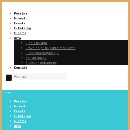
Početna
Novosti
Events
E- katalog
O nama
Info
Cjenik usluga
Pravo na pristup informacijama
Planirana događanja
Korisni linkovi
Službeni dokumenti
Kontakt
Close
Početna
Novosti
Events
E- katalog
O nama
Info