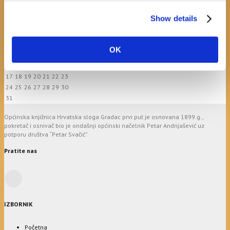
Show details
August
M
T
W
T
F
S
S
1
2
OK
3
4
5
6
7
8
9
10
11
12
13
14
15
16
17
18
19
20
21
22
23
24
25
26
27
28
29
30
31
Općinska knjižnica Hrvatska sloga Gradac prvi put je osnovana 1899.g.,
pokretač i osnivač bio je ondašnji općinski načelnik Petar Andrijašević uz
potporu društva “Petar Svačić”.
Pratite nas
IZBORNIK
Početna