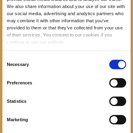
Hvala
Tourist Board Gradac
i
Centar izvrsnosti Splitsko-dalmatinske
We also share information about your use of our site with
županije
our social media, advertising and analytics partners who
may combine it with other information that you’ve
Search
provided to them or that they’ve collected from your use
of their services. You consent to our cookies if you
continue to use our website.
recent posts
Consent
Necessary
Selection
Promocija zbirke pjesama "Iz staračkog domau Makarskoj"-poshumno
Tihorad Mijo Bartulović
Preferences
July 20, 2026
0
Statistics
Javni natječaj za imenovanje ravnatelja/ravnateljice Općinske knjižnice
Hrvatska sloga Gradac
Marketing
April 20, 2026
0
calendar