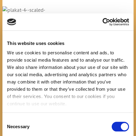
No image description ...
Search
This website uses cookies
We use cookies to personalise content and ads, to
provide social media features and to analyse our traffic.
We also share information about your use of our site with
our social media, advertising and analytics partners who
may combine it with other information that you’ve
recent posts
provided to them or that they’ve collected from your use
of their services. You consent to our cookies if you
continue to use our website.
Consent
Promocija zbirke pjesama "Iz
Necessary
Selection
staračkog domau Makarskoj"-