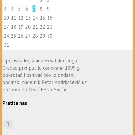
3
4
5
6
7
8
9
10
11
12
13
14
15
16
17
18
19
20
21
22
23
24
25
26
27
28
29
30
31
Općinska knjižnica Hrvatska sloga
Gradac prvi put je osnovana 1899.g.,
pokretač i osnivač bio je ondašnji
općinski načelnik Petar Andrijašević uz
potporu društva “Petar Svačić”.
Pratite nas