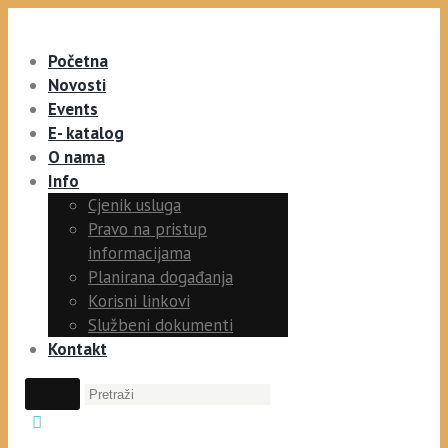
Početna
Novosti
Events
E- katalog
O nama
Info
Cjenik usluga
Pravo na pristup
informacijama
Planirana događanja
Korisni linkovi
Službeni dokumenti
Kontakt