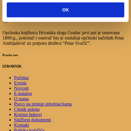
10
11
12
13
14
15
16
17
18
19
20
21
22
23
OK
24
25
26
27
28
29
30
31
Općinska knjižnica Hrvatska sloga Gradac prvi put je osnovana
1899.g., pokretač i osnivač bio je ondašnji općinski načelnik Petar
Andrijašević uz potporu društva “Petar Svačić”.
Pratite nas
IZBORNIK
Početna
Events
Novosti
E-katalog
O nama
Pravo na pristup informacijama
Cjenik usluga
Korisni linkovi
Službeni dokumenti
Kontakt
Politika kolačića