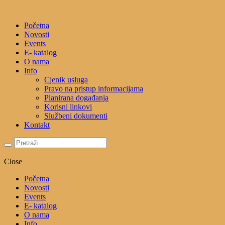
Početna
Novosti
Events
E- katalog
O nama
Info
Cjenik usluga
Pravo na pristup informacijama
Planirana događanja
Korisni linkovi
Službeni dokumenti
Kontakt
Close
Početna
Novosti
Events
E- katalog
O nama
Info