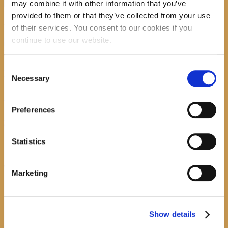
may combine it with other information that you’ve
provided to them or that they’ve collected from your use
recent posts
of their services. You consent to our cookies if you
continue to use our website.
Consent
Promocija zbirke pjesama "Iz staračkog domau Makarskoj"-poshumno Tihorad Mijo
Necessary
Bartulović
Selection
July 20, 2026
0
Preferences
Javni natječaj za imenovanje ravnatelja/ravnateljice Općinske knjižnice Hrvatska sloga
Gradac
Statistics
April 20, 2026
0
calendar
Marketing
August
M
T
W
T
F
S
S
1
2
Show details
3
4
5
6
7
8
9