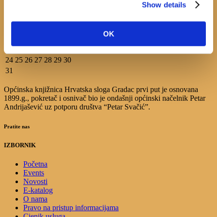
Show details
M
T
W
T
F
S
S
1
2
3
4
5
6
7
8
9
OK
10
11
12
13
14
15
16
17
18
19
20
21
22
23
24
25
26
27
28
29
30
31
Općinska knjižnica Hrvatska sloga Gradac prvi put je osnovana
1899.g., pokretač i osnivač bio je ondašnji općinski načelnik Petar
Andrijašević uz potporu društva “Petar Svačić”.
Pratite nas
IZBORNIK
Početna
Events
Novosti
E-katalog
O nama
Pravo na pristup informacijama
Cjenik usluga