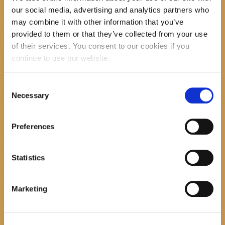
our social media, advertising and analytics partners who
Search
may combine it with other information that you’ve
provided to them or that they’ve collected from your use
of their services. You consent to our cookies if you
continue to use our website.
recent posts
Consent
Necessary
Selection
Promocija zbirke pjesama "Iz staračkog domau Makarskoj"-poshumno Tihorad Mijo
Bartulović
Preferences
July 20, 2026
0
Javni natječaj za imenovanje ravnatelja/ravnateljice Općinske knjižnice Hrvatska sloga
Statistics
Gradac
April 20, 2026
0
Marketing
calendar
August