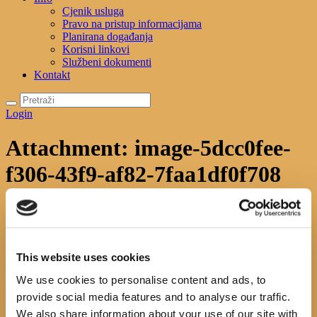
Cjenik usluga
Pravo na pristup informacijama
Planirana događanja
Korisni linkovi
Službeni dokumenti
Kontakt
Login
Attachment: image-5dcc0fee-
f306-43f9-af82-7faa1df0f708
Početna
News
Nek ti riječ ne bude strana(c)- posjet
učenika...
Attachment...
image-5dcc0fee-f306-43f9-af82-7faa1df0f708
This website uses cookies
We use cookies to personalise content and ads, to
provide social media features and to analyse our traffic.
Previous item
...
We also share information about your use of our site with
No image description ...