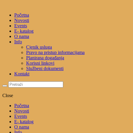
Početna
Novosti
Events
E- katalog
O nama
Info
Cjenik usluga
Pravo na pristup informacijama
Planirana događanja
Korisni linkovi
Službeni dokumenti
Kontakt
Close
Početna
Novosti
Events
E- katalog
O nama
Info