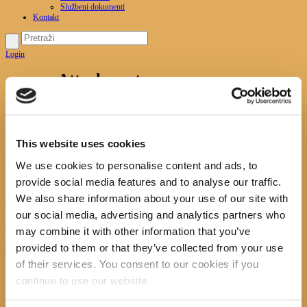
Službeni dokumenti
Kontakt
Login
Attachment:
noc_knjige_2018_300x250
Početna
News
Noć knjige 23.04.2018.
Attachment:
noc_knjige_2018_300x250
This website uses cookies
We use cookies to personalise content and ads, to
noc_knjige_2018_300x250
provide social media features and to analyse our traffic.
Previous item
plakat
We also share information about your use of our site with
noć knjige 2018..
Next item
noć knjige 2018
No image description ...
our social media, advertising and analytics partners who
Search
may combine it with other information that you’ve
provided to them or that they’ve collected from your use
of their services. You consent to our cookies if you
continue to use our website.
recent posts