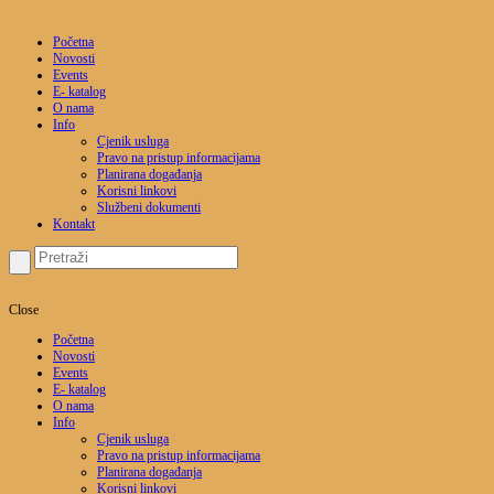
Početna
Novosti
Events
E- katalog
O nama
Info
Cjenik usluga
Pravo na pristup informacijama
Planirana događanja
Korisni linkovi
Službeni dokumenti
Kontakt
Close
Početna
Novosti
Events
E- katalog
O nama
Info
Cjenik usluga
Pravo na pristup informacijama
Planirana događanja
Korisni linkovi