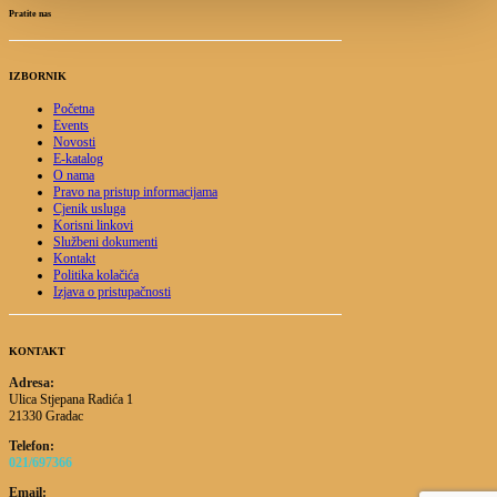
Pratite nas
IZBORNIK
Početna
Events
Novosti
E-katalog
O nama
Pravo na pristup informacijama
Cjenik usluga
Korisni linkovi
Službeni dokumenti
Kontakt
Politika kolačića
Izjava o pristupačnosti
KONTAKT
Adresa:
Ulica Stjepana Radića 1
21330 Gradac
Telefon:
021/697366
Email: