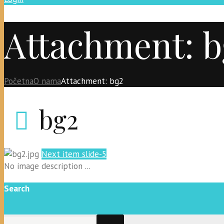
Attachment: b
Početna
O nama
Attachment: bg2
bg2
Next item
slide-5
No image description ...
Search