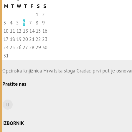
M
T
W
T
F
S
S
1
2
3
4
5
6
7
8
9
10
11
12
13
14
15
16
17
18
19
20
21
22
23
24
25
26
27
28
29
30
31
Općinska knjižnica Hrvatska sloga Gradac prvi put je osnovana
Pratite nas
IZBORNIK