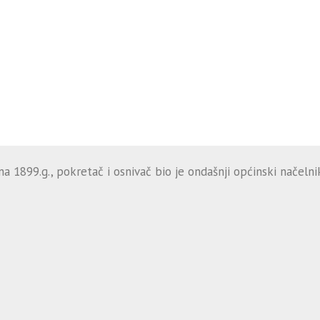
 1899.g., pokretač i osnivač bio je ondašnji općinski načelnik