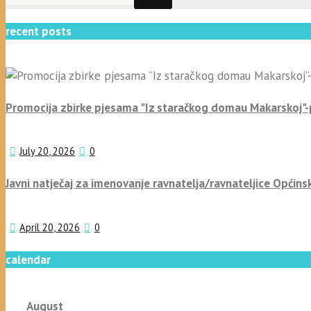
recent posts
Promocija zbirke pjesama "Iz staračkog domau Makarskoj"
July 20, 2026
0
Javni natječaj za imenovanje ravnatelja/ravnateljice Općins
April 20, 2026
0
calendar
August