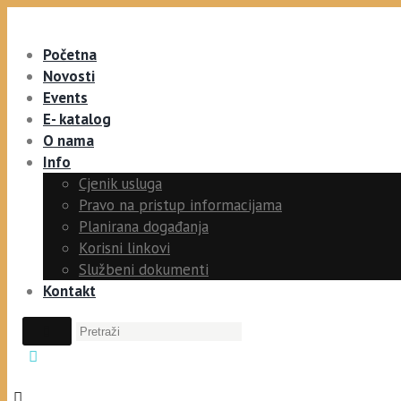
Početna
Novosti
Events
E- katalog
O nama
Info
Cjenik usluga
Pravo na pristup informacijama
Planirana događanja
Korisni linkovi
Službeni dokumenti
Kontakt