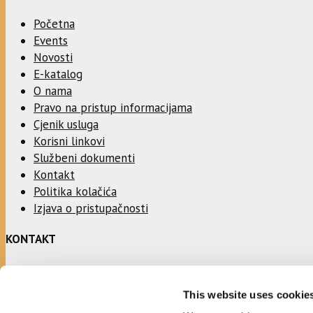
Početna
Events
Novosti
E-katalog
O nama
Pravo na pristup informacijama
Cjenik usluga
Korisni linkovi
Službeni dokumenti
Kontakt
Politika kolačića
Izjava o pristupačnosti
KONTAKT
Adresa:
This website uses cookie
Ulica Stjepana Radića 1