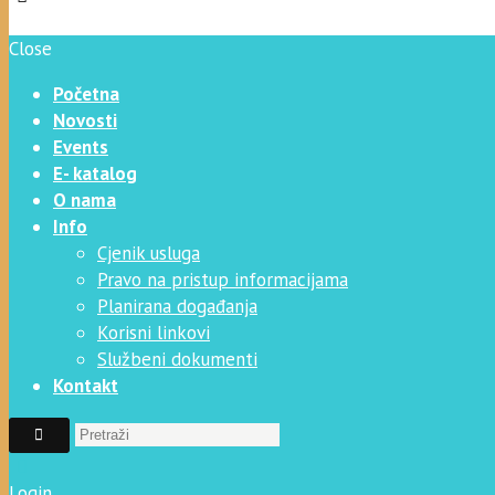
Close
Početna
Novosti
Events
E- katalog
O nama
Info
Cjenik usluga
Pravo na pristup informacijama
Planirana događanja
Korisni linkovi
Službeni dokumenti
Kontakt
Login