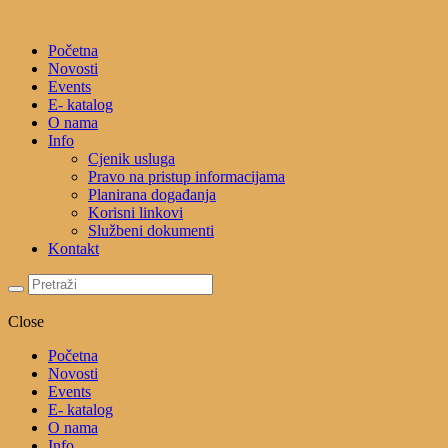
Početna
Novosti
Events
E- katalog
O nama
Info
Cjenik usluga
Pravo na pristup informacijama
Planirana događanja
Korisni linkovi
Službeni dokumenti
Kontakt
Close
Početna
Novosti
Events
E- katalog
O nama
Info