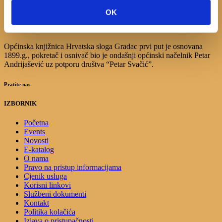
17
18
19
20
21
22
23
OK
24
25
26
27
28
29
30
31
Općinska knjižnica Hrvatska sloga Gradac prvi put je osnovana
1899.g., pokretač i osnivač bio je ondašnji općinski načelnik Petar
Andrijašević uz potporu društva “Petar Svačić”.
Pratite nas
IZBORNIK
Početna
Events
Novosti
E-katalog
O nama
Pravo na pristup informacijama
Cjenik usluga
Korisni linkovi
Službeni dokumenti
Kontakt
Politika kolačića
Izjava o pristupačnosti