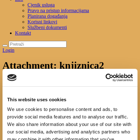
Cjenik usluga
Pravo na pristup informacijama
Planirana događanja
Korisni linkovi
Službeni dokumenti
Kontakt
Login
Attachment: knjiznica2
Početna
O nama
Attachment: knjiznica2
knjiznica2
This website uses cookies
Previous item
knjiznica1
Next item
knjiznica3
We use cookies to personalise content and ads, to
No image description ...
provide social media features and to analyse our traffic.
Search
We also share information about your use of our site with
our social media, advertising and analytics partners who
may combine it with other information that you’ve