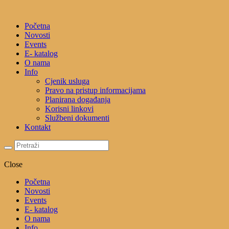
Početna
Novosti
Events
E- katalog
O nama
Info
Cjenik usluga
Pravo na pristup informacijama
Planirana događanja
Korisni linkovi
Službeni dokumenti
Kontakt
Close
Početna
Novosti
Events
E- katalog
O nama
Info