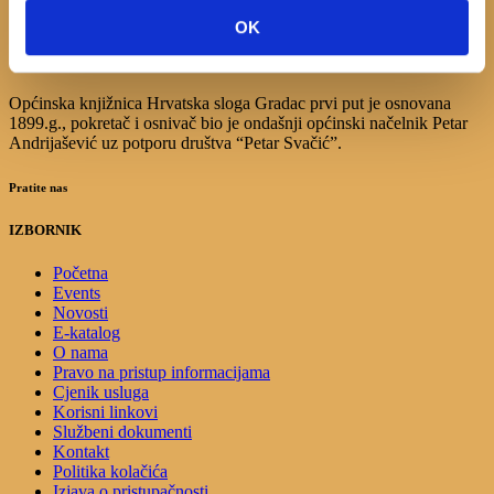
17
18
19
20
21
22
23
OK
24
25
26
27
28
29
30
31
Općinska knjižnica Hrvatska sloga Gradac prvi put je osnovana
1899.g., pokretač i osnivač bio je ondašnji općinski načelnik Petar
Andrijašević uz potporu društva “Petar Svačić”.
Pratite nas
IZBORNIK
Početna
Events
Novosti
E-katalog
O nama
Pravo na pristup informacijama
Cjenik usluga
Korisni linkovi
Službeni dokumenti
Kontakt
Politika kolačića
Izjava o pristupačnosti