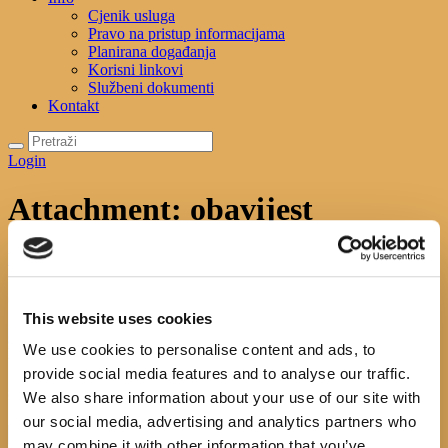
Cjenik usluga
Pravo na pristup informacijama
Planirana događanja
Korisni linkovi
Službeni dokumenti
Kontakt
Login
Attachment: obavijest
Početna
News
Obavijest korisnicima!
Attachment: obavijest
obavijest
This website uses cookies
We use cookies to personalise content and ads, to
No image description ...
provide social media features and to analyse our traffic.
Search
We also share information about your use of our site with
our social media, advertising and analytics partners who
may combine it with other information that you’ve