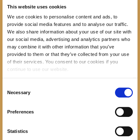
Uto. 08.00-14.00h
This website uses cookies
Sri. 14.00- 20.00h
We use cookies to personalise content and ads, to
Čet. 08.00-20.00h
provide social media features and to analyse our traffic.
We also share information about your use of our site with
Pet. 08.00-12.00h
our social media, advertising and analytics partners who
Za sve dodatne informacije javite se na tel. 021 697 366, FB
may combine it with other information that you’ve
knjižnice ili em adresu:
provided to them or that they’ve collected from your use
opcinska.knjiznica.hrvatska.sloga.gradac@st.t-com.hr
of their services. You consent to our cookies if you
continue to use our website.
Search
Consent
Necessary
Selection
recent posts
Preferences
Statistics
Promocija zbirke pjesama "Iz staračkog domau Makarskoj"-poshumno Tihorad Mijo
Bartulović