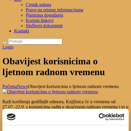
Cjenik usluga
Pravo na pristup informacijama
Planirana događanja
Korisni linkovi
Službeni dokumenti
Kontakt
Login
Obavijest korisnicima o
ljetnom radnom vremenu
Početna
News
Obavijest korisnicima o ljetnom radnom vremenu
Radi korištenja godišnjih odmora, Knjižnica će u vremenu od
27.07.-22.9. s korisnicima raditi u skraćenom radnom vremenu i to u
rasporedu:
Pon. 08.oo-14.00h