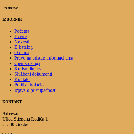
Pratite nas
IZBORNIK
Početna
Events
Novosti
E-katalog
O nama
Pravo na pristup informacijama
Cjenik usluga
Korisni linkovi
Službeni dokumenti
Kontakt
Politika kolačića
Izjava o pristupačnosti
KONTAKT
Adresa:
Ulica Stjepana Radića 1
21330 Gradac