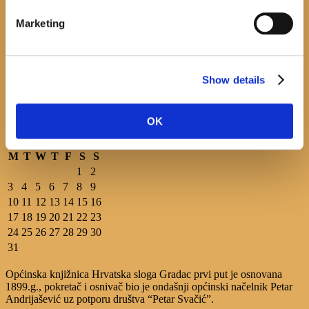
July 20, 2026
0
Marketing
Javni natječaj za imenovanje ravnatelja/ravnateljice Općinske knjižnice Hrvatska sloga
Gradac
Show details
April 20, 2026
0
calendar
OK
August
M
T
W
T
F
S
S
1
2
3
4
5
6
7
8
9
10
11
12
13
14
15
16
17
18
19
20
21
22
23
24
25
26
27
28
29
30
31
Općinska knjižnica Hrvatska sloga Gradac prvi put je osnovana
1899.g., pokretač i osnivač bio je ondašnji općinski načelnik Petar
Andrijašević uz potporu društva “Petar Svačić”.