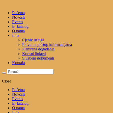
Početna
Novosti
Events
E- katalog
O nama
Info
Cjenik usluga
Pravo na pristup informacijama
Planirana događanja
Korisni linkovi
Službeni dokumenti
Kontakt
Close
Početna
Novosti
Events
E- katalog
O nama
Info