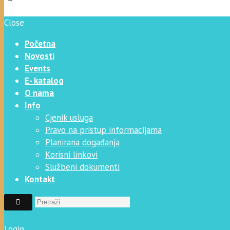
Close
Početna
Novosti
Events
E- katalog
O nama
Info
Cjenik usluga
Pravo na pristup informacijama
Planirana događanja
Korisni linkovi
Službeni dokumenti
Kontakt
Login