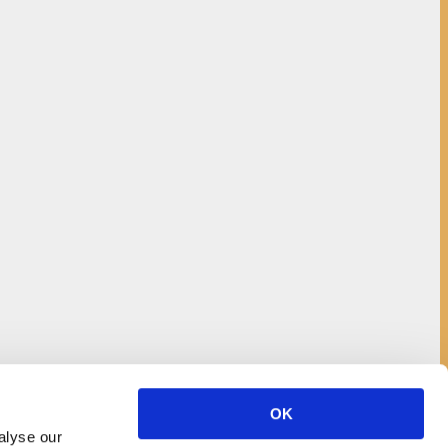
OK
alyse our