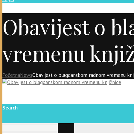
Obavijest o 
vremenu knjiž
Početna
News
Obavijest o blagdanskom radnom vremenu knj
Search