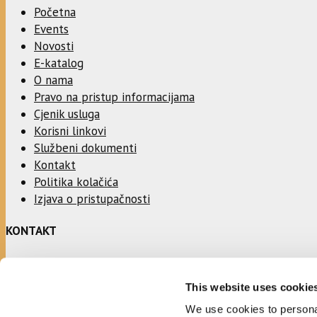
Početna
Events
Novosti
E-katalog
O nama
Pravo na pristup informacijama
Cjenik usluga
Korisni linkovi
Službeni dokumenti
Kontakt
Politika kolačića
Izjava o pristupačnosti
KONTAKT
Adresa:
This website uses cookie
Ulica Stjepana Radića 1
21330 Gradac
We use cookies to personal