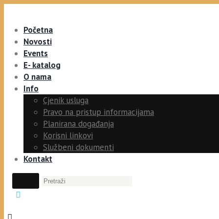
Početna
Novosti
Events
E- katalog
O nama
Info
Cjenik usluga
Pravo na pristup informacijama
Planirana događanja
Korisni linkovi
Službeni dokumenti
Kontakt