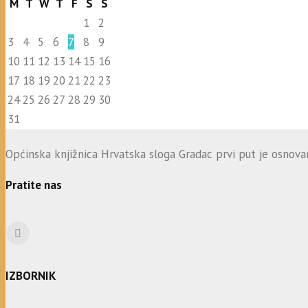
M
T
W
T
F
S
S
1
2
3
4
5
6
7
8
9
10
11
12
13
14
15
16
17
18
19
20
21
22
23
24
25
26
27
28
29
30
31
Općinska knjižnica Hrvatska sloga Gradac prvi put je osnovana
Pratite nas
IZBORNIK