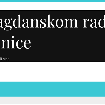
blagdanskom r
nice
ižnice