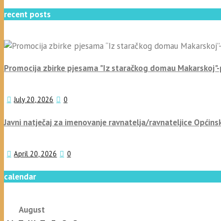
recent posts
Promocija zbirke pjesama "Iz staračkog domau Makarskoj"
July 20, 2026
0
Javni natječaj za imenovanje ravnatelja/ravnateljice Općins
April 20, 2026
0
calendar
August