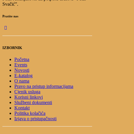
Svačić”.
Pratite nas
IZBORNIK
Početna
Events
Novosti
E-katalog
O nama
Pravo na pristup informacijama
Cjenik usluga
Korisni linkovi
Službeni dokumenti
Kontakt
Politika kolačića
Izjava o pristupačnosti