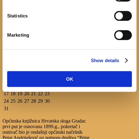
Javni natječaj za imenovanje ravnatelja/ravnateljice
Općinske knjižnice Hrvatska sloga Gradac
Statistics
April 20, 2026
0
Marketing
calendar
August
Show details
M
T
W
T
F
S
S
1
2
3
4
5
6
7
8
9
OK
10
11
12
13
14
15
16
17
18
19
20
21
22
23
24
25
26
27
28
29
30
31
Općinska knjižnica Hrvatska sloga Gradac
prvi put je osnovana 1899.g., pokretač i
osnivač bio je ondašnji općinski načelnik
Petar Andrijašević uz potporu društva “Petar