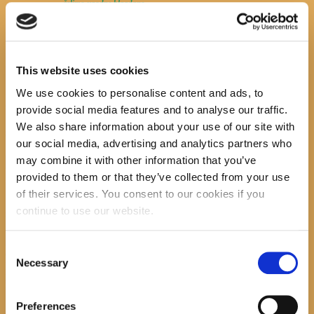
želimo ugodne blagdane
te sretnu i uspješnu Novu 2022. godinu
uz obilje dobrog štiva!
This website uses cookies
We use cookies to personalise content and ads, to
sdr
provide social media features and to analyse our traffic.
We also share information about your use of our site with
Search
our social media, advertising and analytics partners who
may combine it with other information that you’ve
provided to them or that they’ve collected from your use
of their services. You consent to our cookies if you
continue to use our website.
recent posts
Consent
Necessary
Selection
Promocija zbirke pjesama "Iz staračkog domau
Makarskoj"-poshumno Tihorad Mijo Bartulović
Preferences
July 20, 2026
0