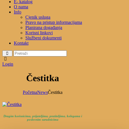
E- katalog
O nama
Info
Cjenik usluga
Pravo na pristup informacijama
Planirana događanja
Korisni linkovi
Službeni dokumenti
Kontakt
Login
Čestitka
Početna
News
Čestitka
Dragim korisnicima, prijateljima, pratiteljima, kolegama i
poslovnim suradnicima