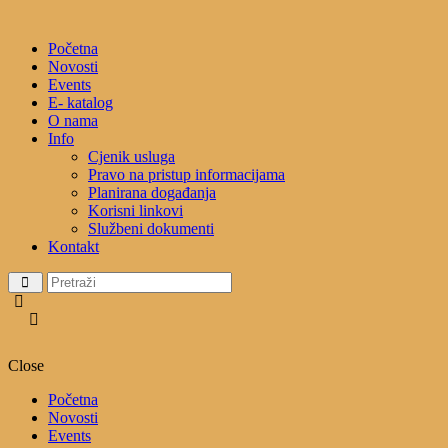
Početna
Novosti
Events
E- katalog
O nama
Info
Cjenik usluga
Pravo na pristup informacijama
Planirana događanja
Korisni linkovi
Službeni dokumenti
Kontakt
Close
Početna
Novosti
Events